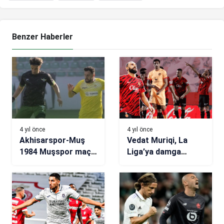
Benzer Haberler
4 yıl önce
4 yıl önce
Akhisarspor-Muş
Vedat Muriqi, La
1984 Muşspor maç
Liga’ya damga
sonucu: 0-2
vuruyor!