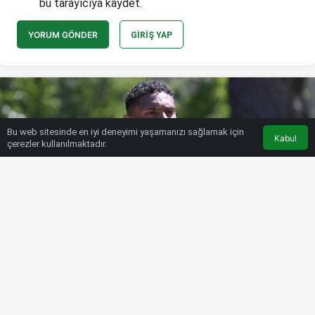
bu tarayıcıya kaydet.
YORUM GÖNDER
GIRIŞ YAP
Bu web sitesinde en iyi deneyimi yaşamanızı sağlamak için
Kabul
çerezler kullanılmaktadır.
HABERLER
FUTBOL
Dortmund’da Sebastien Haller’nin