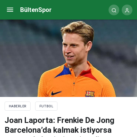
Dortmund’da Sebastien Haller’nin kemoterapi
BültenSpor
süreci başlıyor
HABERLER
FUTBOL
Joan Laporta: Frenkie De Jong
Barcelona’da kalmak istiyorsa