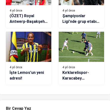
4 yıl önce
4 yıl önce
(ÖZET) Royal
Şampiyonlar
Antwerp-Başakşehir
Ligi’nde grup etabı
maç sonucu: 1-3
sona erdi! Rekorlar
gecesi
4 yıl önce
4 yıl önce
İşte Lemos’un yeni
Kırklarelispor-
adresi!
Karacabey
Belediyespor maç
sonucu: 1-1
Bir Cevap Yaz