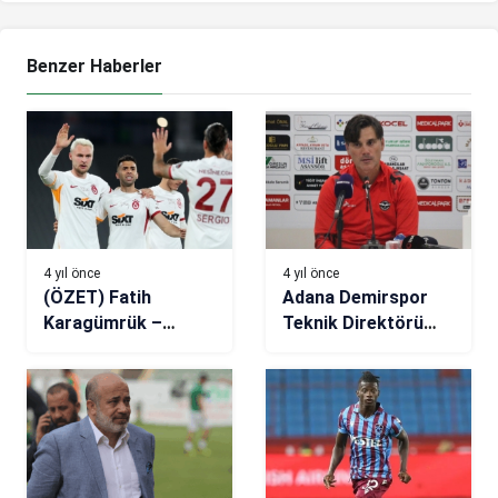
Benzer Haberler
4 yıl önce
4 yıl önce
(ÖZET) Fatih
Adana Demirspor
Karagümrük –
Teknik Direktörü
Galatasaray: 0-2
Vincenzo Montella:
Gelişim için
zamanımız var