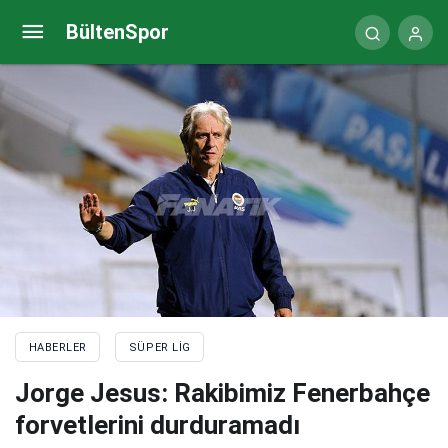
Fenerbahçe’de Arda Güler iki gol birden attı
BültenSpor
HABERLER
SÜPER LIG
Jorge Jesus: Rakibimiz Fenerbahçe
forvetlerini durduramadı