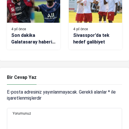
4 yıl önce
4 yıl önce
Son dakika
Sivasspor’da tek
Galatasaray haberi:
hedef galibiyet
Idrissa Gueye ve
Joao Pedro’da kritik
hafta
Bir Cevap Yaz
E-posta adresiniz yayınlanmayacak.
Gerekli alanlar
*
ile
işaretlenmişlerdir
Yorumunuz