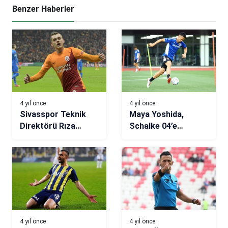
Benzer Haberler
4 yıl önce
4 yıl önce
Sivasspor Teknik
Maya Yoshida,
Direktörü Rıza
Schalke 04’e
Çalımbay: Alexandru
transfer oluyor!
Cicaldau’yu
Trabzonspor’u
istiyoruz!
reddetti
4 yıl önce
4 yıl önce