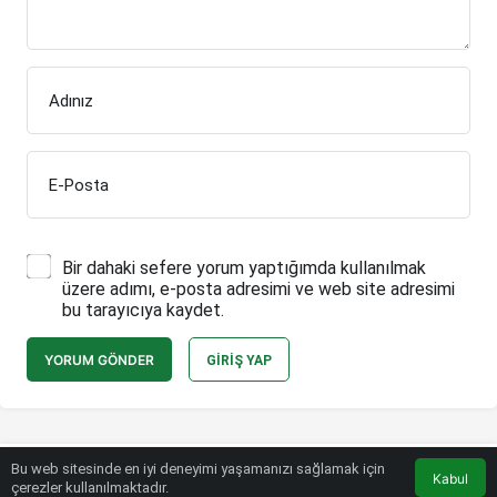
Adınız
E-Posta
Bir dahaki sefere yorum yaptığımda kullanılmak
üzere adımı, e-posta adresimi ve web site adresimi
bu tarayıcıya kaydet.
YORUM GÖNDER
GIRIŞ YAP
Bu web sitesinde en iyi deneyimi yaşamanızı sağlamak için
Bülten SPOR © Telif Hakkı 2026, Tüm Hakları Saklıdır.
Kabul
çerezler kullanılmaktadır.