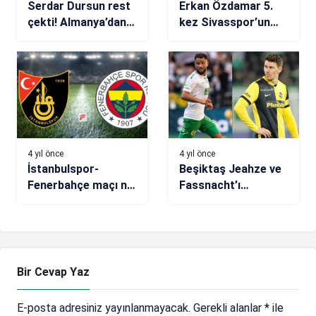
Serdar Dursun rest
Erkan Özdamar 5.
çekti! Almanya’dan
kez Sivasspor’un
transfer teklifi
maçını yönetecek
4 yıl önce
4 yıl önce
İstanbulspor-
Beşiktaş Jeahze ve
Fenerbahçe maçı ne
Fassnacht’ı
zaman, saat kaçta,
İstanbul’a getirmek
hangi kanalda?
istiyor
(Muhtemel 11’ler)
Bir Cevap Yaz
E-posta adresiniz yayınlanmayacak.
Gerekli alanlar
*
ile