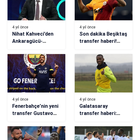
4 yıl önce
4 yıl önce
Nihat Kahveci’den
Son dakika Beşiktaş
Ankaragücü-
transfer haberi!
Fenerbahçe
Kartal, Sofiane
değerlendirmesi:
Feghouli’yi
Real Madrid gibi
kadrosuna katmak
istiyor
4 yıl önce
4 yıl önce
Fenerbahçe’nin yeni
Galatasaray
transfer Gustavo
transfer haberi:
Henrique: Tarihe
Savunmaya
geçmek istiyorum
Boubacar Kouyate
hamlesi