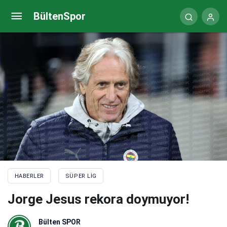
Avrupa’da Türk kulüplerinin altın sezonu
BültenSpor
HABERLER
SÜPER LIG
Jorge Jesus rekora doymuyor!
Bülten SPOR