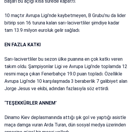
başarı bu açığı kısa sürede kapattı.
10 maçtır Avrupa Ligi’nde kaybetmeyen, B Grubu’nu da lider
bitirip son 16 turuna kalan sarı-lacivertliler şimdiye kadar
tam 13.9 milyon euroluk gelir sağladı.
EN FAZLA KATKI
Sarı-lacivertliler bu sezon ülke puanına en çok katkı veren
takım oldu. Şampiyonlar Ligi ve Avrupa Ligi’nde toplamda 12
resmi maça çıkan Fenerbahçe 19.0 puan topladı. Özellikle
Avrupa Ligi’nde 10 karşılaşmada 3 beraberlik 7 galibiyet alan
Jorge Jesus ve ekibi, adından fazlasıyla söz ettirdi.
‘TEŞEKKÜRLER ANNEM’
Dinamo Kiev deplasmanında attığı şık gol ve yaptığı asistle
maça damga vuran Arda Turan, dün sosyal medya üzerinden