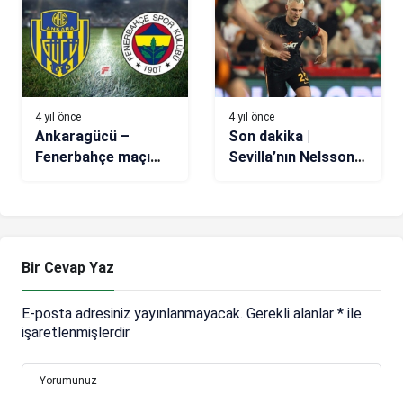
4 yıl önce
4 yıl önce
Ankaragücü –
Son dakika |
Fenerbahçe maçı
Sevilla’nın Nelsson
hangi kanalda, saat
için yaptığı teklif
kaçta? 11’ler belli
ortaya çıktı
oldu!
Bir Cevap Yaz
E-posta adresiniz yayınlanmayacak.
Gerekli alanlar
*
ile
işaretlenmişlerdir
Yorumunuz