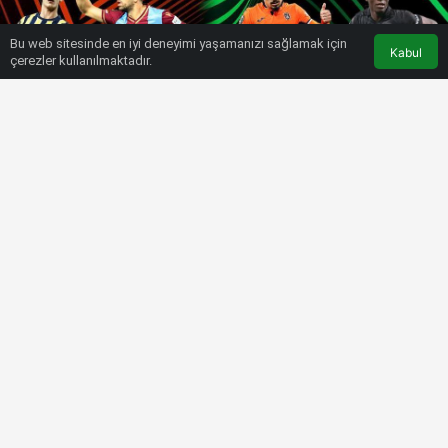
Bu web sitesinde en iyi deneyimi yaşamanızı sağlamak için
Kabul
çerezler kullanılmaktadır.
HABERLER
SÜPER LIG
Avrupa’da Türk kulüplerinin altın
sezonu
Bülten SPOR
5 Kasım 2022, 04:06
tarihinde yayınlandı