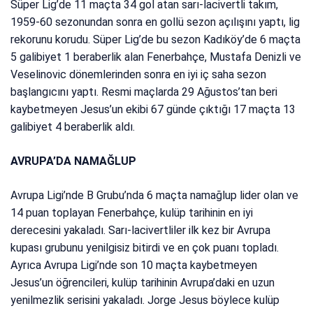
Süper Lig’de 11 maçta 34 gol atan sarı-lacivertli takım,
1959-60 sezonundan sonra en gollü sezon açılışını yaptı, lig
rekorunu korudu. Süper Lig’de bu sezon Kadıköy’de 6 maçta
5 galibiyet 1 beraberlik alan Fenerbahçe, Mustafa Denizli ve
Veselinovic dönemlerinden sonra en iyi iç saha sezon
başlangıcını yaptı. Resmi maçlarda 29 Ağustos’tan beri
kaybetmeyen Jesus’un ekibi 67 günde çıktığı 17 maçta 13
galibiyet 4 beraberlik aldı.
AVRUPA’DA NAMAĞLUP
Avrupa Ligi’nde B Grubu’nda 6 maçta namağlup lider olan ve
14 puan toplayan Fenerbahçe, kulüp tarihinin en iyi
derecesini yakaladı. Sarı-lacivertliler ilk kez bir Avrupa
kupası grubunu yenilgisiz bitirdi ve en çok puanı topladı.
Ayrıca Avrupa Ligi’nde son 10 maçta kaybetmeyen
Jesus’un öğrencileri, kulüp tarihinin Avrupa’daki en uzun
yenilmezlik serisini yakaladı. Jorge Jesus böylece kulüp