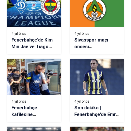
4 yıl önce
4 yıl önce
Fenerbahçe’de Kim
Sivasspor maçı
Min Jae ve Tiago
öncesi
Çukur Dinamo Kiev
Alanyaspor’da 4
kadrosuna alınmadı!
eksik
4 yıl önce
4 yıl önce
Fenerbahçe
Son dakika |
kafilesine
Fenerbahçe’de Emre
Eskişehir’de coşkulu
Mor şoku yaşanıyor
karşılama