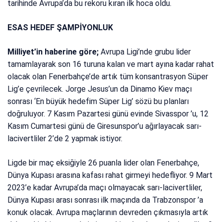
tarihinde Avrupa’da bu rekoru kıran ilk hoca oldu.
ESAS HEDEF ŞAMPİYONLUK
Milliyet’in haberine göre;
Avrupa Ligi’nde grubu lider
tamamlayarak son 16 turuna kalan ve mart ayına kadar rahat
olacak olan Fenerbahçe’de artık tüm konsantrasyon Süper
Lig’e çevrilecek. Jorge Jesus’un da Dinamo Kiev maçı
sonrası ‘En büyük hedefim Süper Lig’ sözü bu planları
doğruluyor. 7 Kasım Pazartesi günü evinde Sivasspor ’u, 12
Kasım Cumartesi günü de Giresunspor’u ağırlayacak sarı-
lacivertliler 2’de 2 yapmak istiyor.
Ligde bir maç eksiğiyle 26 puanla lider olan Fenerbahçe,
Dünya Kupası arasına kafası rahat girmeyi hedefliyor. 9 Mart
2023’e kadar Avrupa’da maçı olmayacak sarı-lacivertliler,
Dünya Kupası arası sonrası ilk maçında da Trabzonspor ’a
konuk olacak. Avrupa maçlarının devreden çıkmasıyla artık