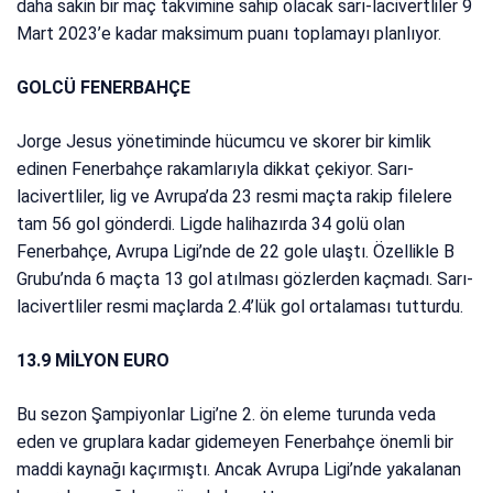
daha sakin bir maç takvimine sahip olacak sarı-lacivertliler 9
Mart 2023’e kadar maksimum puanı toplamayı planlıyor.
GOLCÜ FENERBAHÇE
Jorge Jesus yönetiminde hücumcu ve skorer bir kimlik
edinen Fenerbahçe rakamlarıyla dikkat çekiyor. Sarı-
lacivertliler, lig ve Avrupa’da 23 resmi maçta rakip filelere
tam 56 gol gönderdi. Ligde halihazırda 34 golü olan
Fenerbahçe, Avrupa Ligi’nde de 22 gole ulaştı. Özellikle B
Grubu’nda 6 maçta 13 gol atılması gözlerden kaçmadı. Sarı-
lacivertliler resmi maçlarda 2.4’lük gol ortalaması tutturdu.
13.9 MİLYON EURO
Bu sezon Şampiyonlar Ligi’ne 2. ön eleme turunda veda
eden ve gruplara kadar gidemeyen Fenerbahçe önemli bir
maddi kaynağı kaçırmıştı. Ancak Avrupa Ligi’nde yakalanan