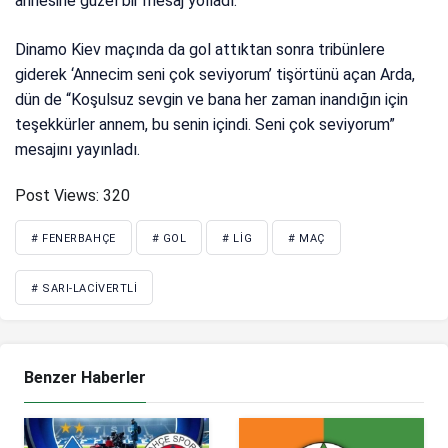
annesine güzel bir mesaj yolladı.
Dinamo Kiev maçında da gol attıktan sonra tribünlere
giderek ‘Annecim seni çok seviyorum’ tişörtünü açan Arda,
dün de “Koşulsuz sevgin ve bana her zaman inandığın için
teşekkürler annem, bu senin içindi. Seni çok seviyorum”
mesajını yayınladı.
Post Views:
320
# FENERBAHÇE
# GOL
# LIG
# MAÇ
# SARI-LACIVERTLI
Benzer Haberler