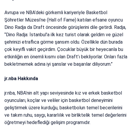
Avrupa ve NBA’deki görkemli kariyeriyle Basketbol
Şöhretler Müzesi’ne (Hall of Fame) katılan efsane oyuncu
Dino Radja da Draft öncesinde görüşlerini dile getirdi. Radja,
‘’Dino Radja: İstanbul’a ilk kez turist olarak geldim ve güzel
şehrinizi etraflıca görme şansım oldu. Özellikle dün burada
çok keyifli vakit geçirdim. Çocuklar büyük bir heyecanla bu
etkinliğin en önemli kısmı olan Draft’ı bekliyorlar. Onları fazla
bekletmemek adına iyi şanslar ve başarılar diliyorum.’’
jr.nba Hakkında
jr.nba, NBA’nin alt yapı seviyesinde kız ve erkek basketbol
oyuncuları, koçlar ve veliler için basketbol deneyimini
geliştirmek üzere kurduğu, basketbolun temel becerilerini
ve takım ruhu, saygı, kararlılık ve birliktelik temel değerlerini
öğretmeyi hedeflediği gelişim programıdır.