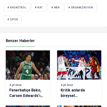
# BASKETBOL
# KAT
# NBA
# ORGANIZASYON
# SPOR
Benzer Haberler
4 yıl önce
4 yıl önce
Fenerbahçe Beko,
Kritik anlarda
Carsen Edwards’ı
bireysel
kadrosuna kattı
performansla sahne
aldılar, maçı