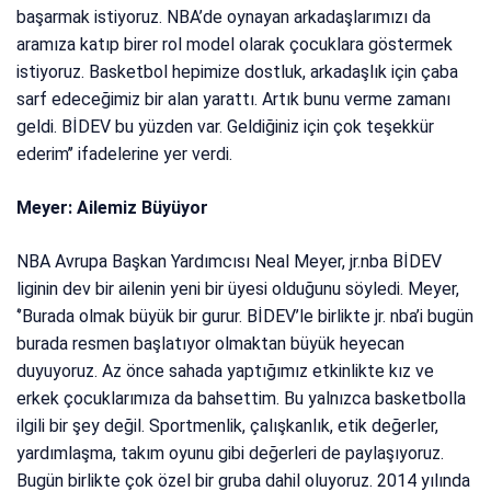
başarmak istiyoruz. NBA’de oynayan arkadaşlarımızı da
aramıza katıp birer rol model olarak çocuklara göstermek
istiyoruz. Basketbol hepimize dostluk, arkadaşlık için çaba
sarf edeceğimiz bir alan yarattı. Artık bunu verme zamanı
geldi. BİDEV bu yüzden var. Geldiğiniz için çok teşekkür
ederim’’ ifadelerine yer verdi.
Meyer: Ailemiz Büyüyor
NBA Avrupa Başkan Yardımcısı Neal Meyer, jr.nba BİDEV
liginin dev bir ailenin yeni bir üyesi olduğunu söyledi. Meyer,
‘’Burada olmak büyük bir gurur. BİDEV’le birlikte jr. nba’i bugün
burada resmen başlatıyor olmaktan büyük heyecan
duyuyoruz. Az önce sahada yaptığımız etkinlikte kız ve
erkek çocuklarımıza da bahsettim. Bu yalnızca basketbolla
ilgili bir şey değil. Sportmenlik, çalışkanlık, etik değerler,
yardımlaşma, takım oyunu gibi değerleri de paylaşıyoruz.
Bugün birlikte çok özel bir gruba dahil oluyoruz. 2014 yılında