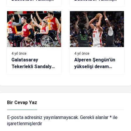
Akropolis
Bormio kampını
Turnuvası’na
tamamladı
galibiyetle başladı
4 yıl önce
4 yıl önce
Galatasaray
Alperen Şengün’ün
Tekerlekli Sandalye
yükselişi devam
Basketbol Takımı
ediyor
durdurulamıyor
Bir Cevap Yaz
E-posta adresiniz yayınlanmayacak.
Gerekli alanlar
*
ile
işaretlenmişlerdir