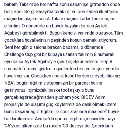
babam Taksim’de her hafta sonu sabah işe gitmeden önce
beni Spor Sergi Sarayı’na bırakırdı ve ben sabah ilk altyapı
maçından akşam son A Takım maçına kadar tüm maçları
izlerdim. O dönemde en büyük hayalim bir gün Aytek
Ağabey’i görebilmekti. Bugün kendisi yanımda oturuyor. Tüm
çocuklara hayallerinizin peşinden koşun demek istiyorum.
Beni her gün o salona bırakan babama, o dönemde
Challenge Cup gibi bir kupaya uzanan takımın 8 numaralı
oyuncusu Aytek Ağabey’e çok teşekkür ederim. Hep 8
numaralı formayı giydim o günlerden beri ve bugün, yeni bir
hayalimiz var. Çocukken ancak kasetlerden izleyebildiğimiz
NBA’i, bugün eğitim sistemimizin bir parçası haline
getiriyoruz. İçimizdeki basketbol aşkıyla bunu
gerçekleştireceğimizden şüphem yok. BİDEV Adım
projesiyle de ulaşımı güç köylerimiz de dahil olmak üzere
bunu başaracağız. Eğitim ile spor arasında maalesef büyük
bir daralma var. Avrupa’da sporun eğitim içerisindeki payı
%6’yken ülkemizde bu rakam %3 düzeyinde. Çocukların