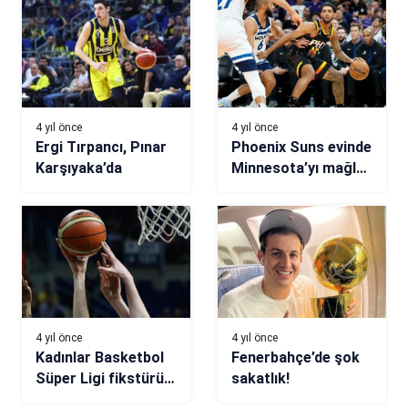
kazandılar!
4 yıl önce
4 yıl önce
Ergi Tırpancı, Pınar
Phoenix Suns evinde
Karşıyaka’da
Minnesota’yı mağlup
etti
4 yıl önce
4 yıl önce
Kadınlar Basketbol
Fenerbahçe’de şok
Süper Ligi fikstürü
sakatlık!
çekildi