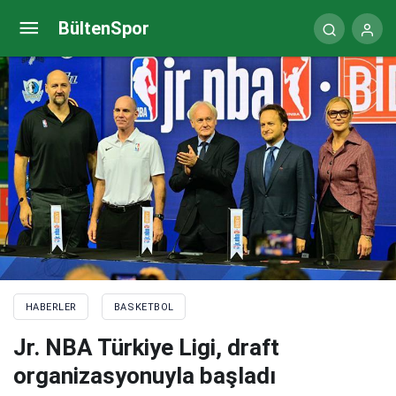
Alperen Şengün’den harika performans!
BültenSpor
HABERLER
BASKETBOL
Jr. NBA Türkiye Ligi, draft
organizasyonuyla başladı