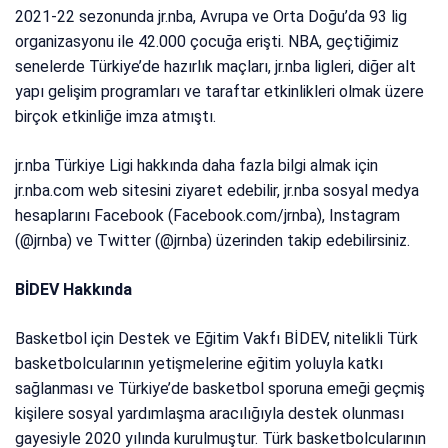
2021-22 sezonunda jr.nba, Avrupa ve Orta Doğu’da 93 lig
organizasyonu ile 42.000 çocuğa erişti. NBA, geçtiğimiz
senelerde Türkiye’de hazırlık maçları, jr.nba ligleri, diğer alt
yapı gelişim programları ve taraftar etkinlikleri olmak üzere
birçok etkinliğe imza atmıştı.
jr.nba Türkiye Ligi hakkında daha fazla bilgi almak için
jr.nba.com web sitesini ziyaret edebilir, jr.nba sosyal medya
hesaplarını Facebook (Facebook.com/jrnba), Instagram
(@jrnba) ve Twitter (@jrnba) üzerinden takip edebilirsiniz.
BİDEV Hakkında
Basketbol için Destek ve Eğitim Vakfı BİDEV, nitelikli Türk
basketbolcularının yetişmelerine eğitim yoluyla katkı
sağlanması ve Türkiye’de basketbol sporuna emeği geçmiş
kişilere sosyal yardımlaşma aracılığıyla destek olunması
gayesiyle 2020 yılında kurulmuştur. Türk basketbolcularının