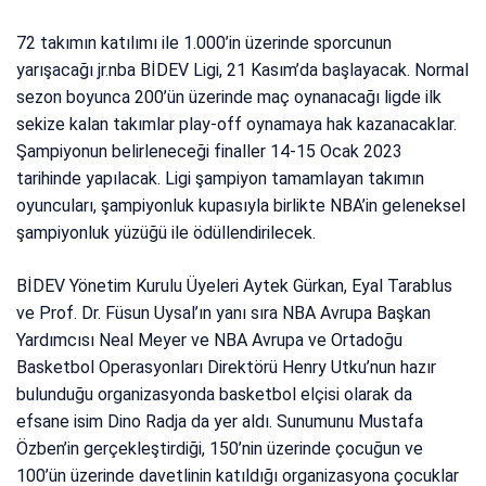
72 takımın katılımı ile 1.000’in üzerinde sporcunun
yarışacağı jr.nba BİDEV Ligi, 21 Kasım’da başlayacak. Normal
sezon boyunca 200’ün üzerinde maç oynanacağı ligde ilk
sekize kalan takımlar play-off oynamaya hak kazanacaklar.
Şampiyonun belirleneceği finaller 14-15 Ocak 2023
tarihinde yapılacak. Ligi şampiyon tamamlayan takımın
oyuncuları, şampiyonluk kupasıyla birlikte NBA’in geleneksel
şampiyonluk yüzüğü ile ödüllendirilecek.
BİDEV Yönetim Kurulu Üyeleri Aytek Gürkan, Eyal Tarablus
ve Prof. Dr. Füsun Uysal’ın yanı sıra NBA Avrupa Başkan
Yardımcısı Neal Meyer ve NBA Avrupa ve Ortadoğu
Basketbol Operasyonları Direktörü Henry Utku’nun hazır
bulunduğu organizasyonda basketbol elçisi olarak da
efsane isim Dino Radja da yer aldı. Sunumunu Mustafa
Özben’in gerçekleştirdiği, 150’nin üzerinde çocuğun ve
100’ün üzerinde davetlinin katıldığı organizasyona çocuklar