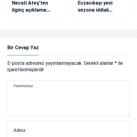
Necati Ateş’ten
Eczacıbaşı yeni
ilginç açıklama:
sezona iddialı
Galatasaray’ın hızını
giriyor
kesti!
Bir Cevap Yaz
E-posta adresiniz yayınlanmayacak.
Gerekli alanlar
*
ile
işaretlenmişlerdir
Yorumunuz
Adınız