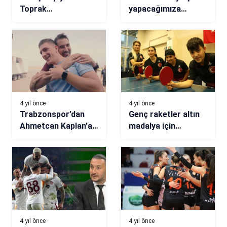
Toprak
yapacağımıza
Razgatlıoğlu,
inanıyorum”
Britanya GP
sıralama turlarında
üçüncü oldu!
4 yıl önce
4 yıl önce
Trabzonspor’dan
Genç raketler altın
Ahmetcan Kaplan’a
madalya için
veda paylaşımı
İtalya’ya gidiyor
4 yıl önce
4 yıl önce