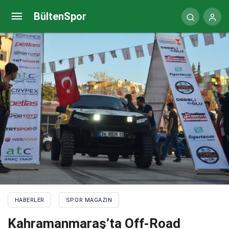
Fenerbahçe Yüksek Divan Kurulu Toplantısı başladı
BültenSpor
HABERLER
SPOR MAGAZIN
Kahramanmaraş’ta Off-Road