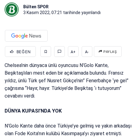
Bülten SPOR
3 Kasım 2022, 07:21
tarihinde yayınlandı
BEĞEN
A+
A-
PAYLAŞ
Chelsea’nin dünyaca ünlü oyuncusu N’Golo Kante,
Beşiktaşlıları mest eden bir açıklamada bulundu. Fransız
yıldız, ünlü Türk şef Nusret Gökçe’nin” Fenerbahçe ‘ye gel”
çağrısına “Hayır, hayır. Türkiye’de Beşiktaş ‘ı tutuyorum”
cevabını verdi.
DÜNYA KUPASI’NDA YOK
N’Golo Kante daha önce Türkiye’ye gelmiş ve yakın arkadaşı
olan Fode Koita’nın kulübü Kasımpaşa’yı ziyaret etmişti.