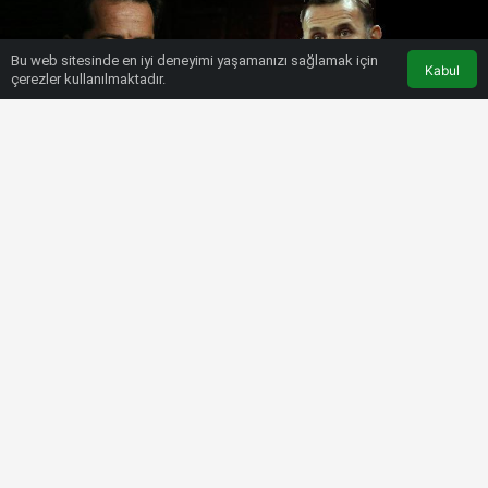
Bu web sitesinde en iyi deneyimi yaşamanızı sağlamak için
Kabul
çerezler kullanılmaktadır.
HABERLER
SÜPER LIG
Galatasaray’a transferde kötü
haber!
Bülten SPOR
3 Kasım 2022, 07:21
tarihinde yayınlandı