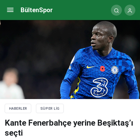
Galatasaray’a transferde kötü haber!
BültenSpor
HABERLER
SÜPER LIG
Kante Fenerbahçe yerine Beşiktaş’ı
seçti