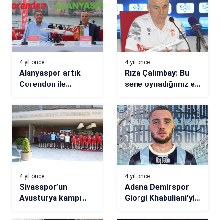
4 yıl önce
4 yıl önce
Alanyaspor artık
Rıza Çalımbay: Bu
Corendon ile
sene oynadığımız en
anılacak
kötü futboldu
4 yıl önce
4 yıl önce
Sivasspor’un
Adana Demirspor
Avusturya kampı
Giorgi Khabuliani’yi
sona erdi
transfer etti