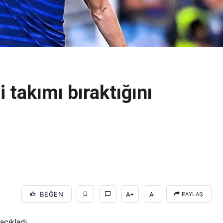
 takımı bıraktığını
BEĞEN
A+
A-
PAYLAŞ
açıkladı.