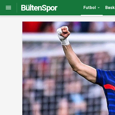
BültenSpor
Arjantin kalecisi Emiliano Martinez’ten skandal h
Futbol
Bask