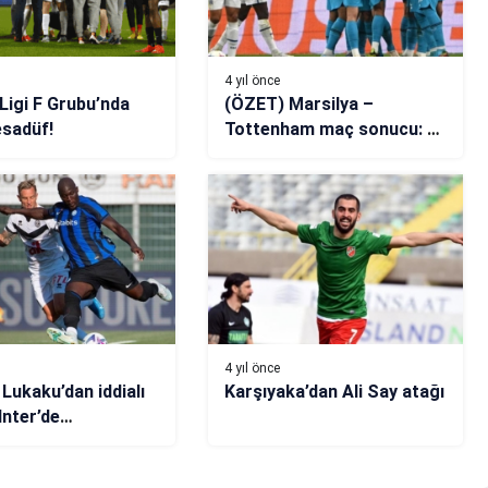
4 yıl önce
Ligi F Grubu’nda
(ÖZET) Marsilya –
esadüf!
Tottenham maç sonucu: 1-
2
4 yıl önce
Lukaku’dan iddialı
Karşıyaka’dan Ali Say atağı
Inter’de
nluk için
ruz