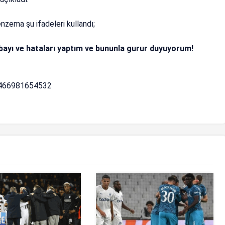
zema şu ifadeleri kullandı;
ayı ve hataları yaptım ve bununla gurur duyuyorum!
5466981654532