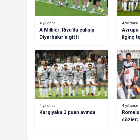
4 yıl önce
4 yıl önce
A Milliler, Riva’da çalışıp
Avrupa 
Diyarbakır’a gitti
ilginç t
4 yıl önce
4 yıl önce
Karşıyaka 3 puan avında
Romelu 
sözler: 
şampiyo
oynuyo