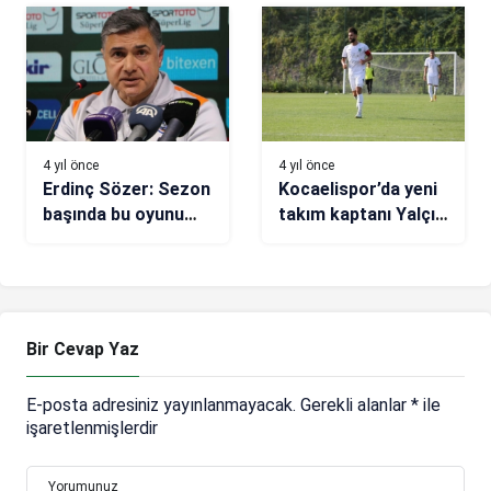
4 yıl önce
4 yıl önce
Erdinç Sözer: Sezon
Kocaelispor’da yeni
başında bu oyunu
takım kaptanı Yalçın
oynamak bizi çok
Kılınç
mutlu ediyor
Bir Cevap Yaz
E-posta adresiniz yayınlanmayacak.
Gerekli alanlar
*
ile
işaretlenmişlerdir
Yorumunuz