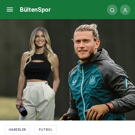
Karius, Leotta için öyle bir şey yaptı ki…
BültenSpor
HABERLER
FUTBOL