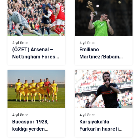
4 yıl önce
4 yıl önce
(ÖZET) Arsenal –
Emiliano
Nottingham Forest
Martinez:’Babam
maç sonucu: 5-0
faturaları
ödeyemiyordu’
4 yıl önce
4 yıl önce
Bucaspor 1928,
Karşıyaka’da
kaldığı yerden
Furkan’ın hasreti
devam ediyor
bitti