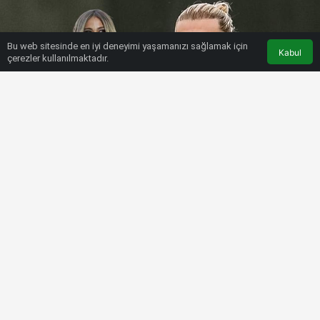
Bu web sitesinde en iyi deneyimi yaşamanızı sağlamak için
Kabul
çerezler kullanılmaktadır.
HABERLER
FUTBOL
Karius, Leotta için öyle bir şey yaptı
ki…