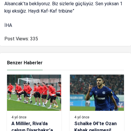
Alsancak’ta bekliyoruz. Biz sizlerle güçlüyüz. Sen yoksan 1
kişi eksiğiz. Haydi Kaf-Kaf tribüne”
İHA
Post Views:
335
Benzer Haberler
4 yıl önce
4 yıl önce
A Milliler, Riva’da
Schalke 04’te Ozan
çalışıp Diyarbakır’a
Kabak gelişmesi!