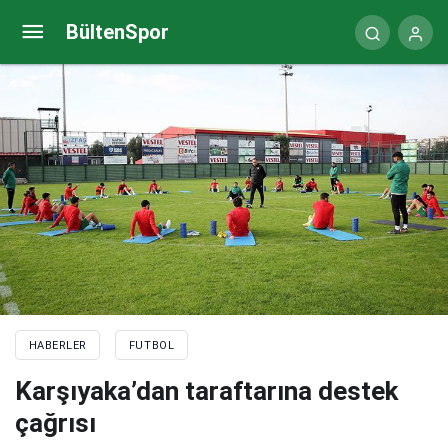
Dünya Kupası finali Mbappe ve Messi’nin gol krallığı
BültenSpor
yarışına da sahne olacak
HABERLER
FUTBOL
Karşıyaka’dan taraftarına destek
çağrısı