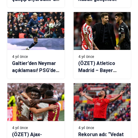
gitti
4 yıl önce
4 yıl önce
Galtier’den Neymar
(ÖZET) Atletico
açıklaması! PSG’de
Madrid – Bayer
kalacak mı?
Leverkusen maç
sonucu: 2-2
4 yıl önce
4 yıl önce
(ÖZET) Ajax-
Rekorun adı: “Vedat