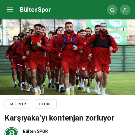
İsmail Ertekin: “Özer Hurmacı yöneticilerimizle
BültenSpor
görüşüyor”
HABERLER
FUTBOL
Karşıyaka’yı kontenjan zorluyor
Bülten SPOR