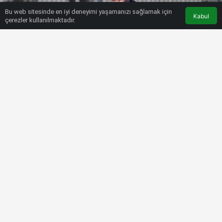
Bu web sitesinde en iyi deneyimi yaşamanızı sağlamak için
Kabul
çerezler kullanılmaktadır.
HABERLER
FUTBOL
İsmail Ertekin: “Özer Hurmacı
yöneticilerimizle görüşüyor”
Bülten SPOR
26 Aralık 2022, 08:21
tarihinde yayınlandı