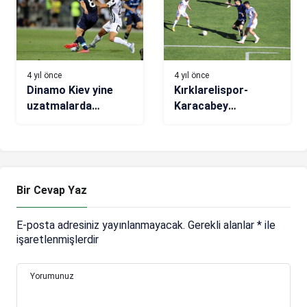
4 yıl önce
4 yıl önce
Dinamo Kiev yine
Kırklarelispor-
uzatmalarda
Karacabey
kazandı ve play-off
Belediyespor maç
turuna yükseldi
sonucu: 1-1
Bir Cevap Yaz
E-posta adresiniz yayınlanmayacak.
Gerekli alanlar
*
ile
işaretlenmişlerdir
Yorumunuz