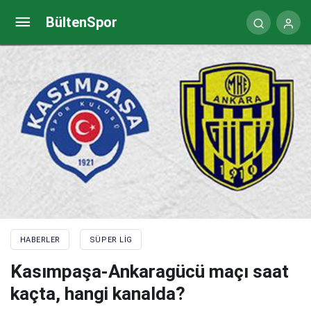
Ümraniyespor-Alanyaspor maçı saat kaçta, hangi
BültenSpor
kanalda?
HABERLER
SÜPER LIG
Kasımpaşa-Ankaragücü maçı saat
kaçta, hangi kanalda?