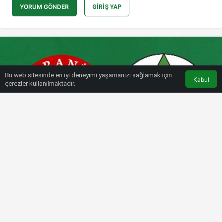
YORUM GÖNDER
GIRIŞ YAP
Bu web sitesinde en iyi deneyimi yaşamanızı sağlamak için
Kabul
çerezler kullanılmaktadır.
HABERLER
SÜPER LIG
Ümraniyespor-Alanyaspor maçı
saat kaçta, hangi kanalda?