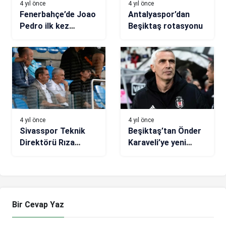
4 yıl önce
4 yıl önce
Fenerbahçe’de Joao
Antalyaspor’dan
Pedro ilk kez
Beşiktaş rotasyonu
kadroda
4 yıl önce
4 yıl önce
Sivasspor Teknik
Beşiktaş’tan Önder
Direktörü Rıza
Karaveli’ye yeni
Çalımbay,
görev! Departmanın
Galatasaray
başına getirildi
maçında tribünde!
Bir Cevap Yaz