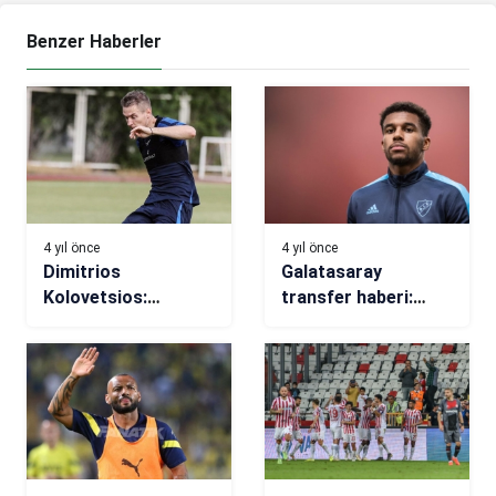
Benzer Haberler
4 yıl önce
4 yıl önce
Dimitrios
Galatasaray
Kolovetsios:
transfer haberi:
Rekabetçi biz sezon
Savunmaya yeni
olacak
aday Isak Hien