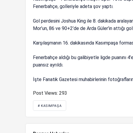
Fenerbahçe, golleriyle adeta şov yaptı.
Gol perdesini Joshua King ile 8. dakikada aralayan
Mor’un, 86 ve 90+2’de de Arda Güler’in attığı golle
Karşılaşmanın 16. dakikasında Kasımpaşa forması 
Fenerbahçe aldığı bu galibiyetle ligde puanını 4
puansız ayrıldı.
İşte Fanatik Gazetesi muhabirlerinin fotoğrafl
Post Views:
293
# KASIMPAŞA