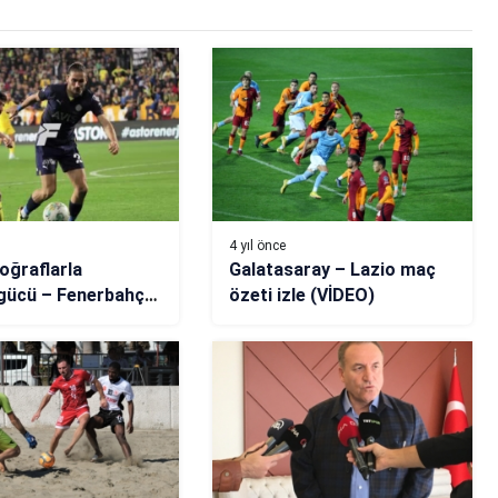
4 yıl önce
toğraflarla
Galatasaray – Lazio maç
gücü – Fenerbahçe
özeti izle (VİDEO)
VİDEO)