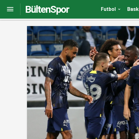
BültenSpor
Francesco Totti ve Ilary Blasi’nin evliliklerini Cri
Futbol
Bask