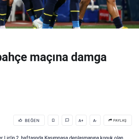
bahçe maçına damga
BEĞEN
A+
A-
PAYLAŞ
 Lig’in 2. haftasnda Kasımpaşa deplasmanına konuk olan