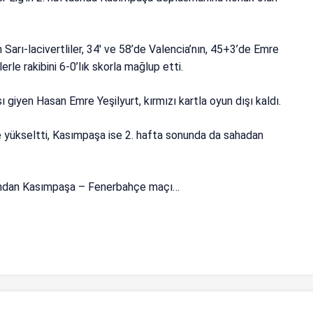
 Sarı-lacivertliler, 34′ ve 58’de Valencia’nın, 45+3’de Emre
rle rakibini 6-0’lık skorla mağlup etti.
giyen Hasan Emre Yeşilyurt, kırmızı kartla oyun dışı kaldı.
’e yükseltti, Kasımpaşa ise 2. hafta sonunda da sahadan
arından Kasımpaşa – Fenerbahçe maçı…