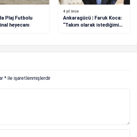
4 yıl önce
da Plaj Futbolu
Ankaragücü | Faruk Koca:
inal heyecanı
“Takım olarak istediğimiz
yerde değiliz”
lar
*
ile işaretlenmişlerdir