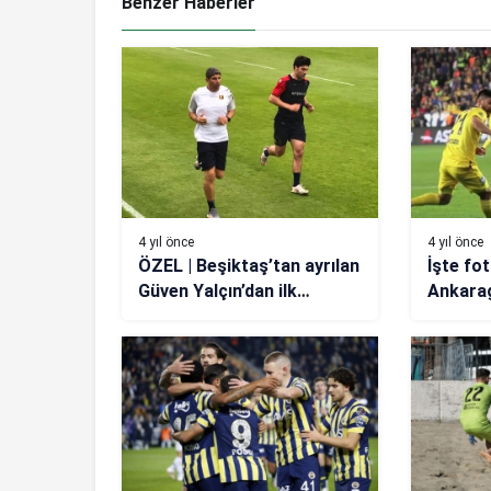
Benzer Haberler
4 yıl önce
4 yıl önce
ÖZEL | Beşiktaş’tan ayrılan
İşte fo
Güven Yalçın’dan ilk
Ankara
açıklama: Beşiktaş ile
maçı! (
problemim yoktu