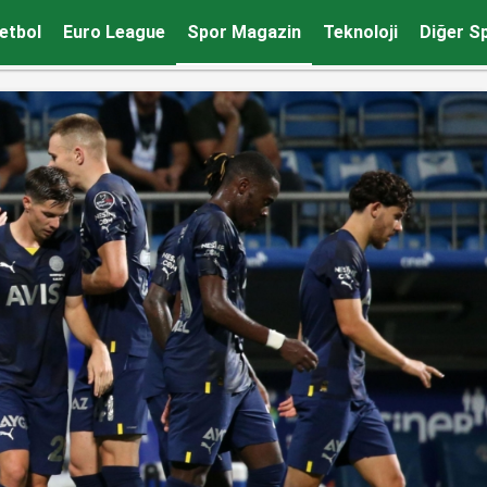
stiano Iovino bitirdi
etbol
Euro League
Spor Magazin
Teknoloji
Diğer S