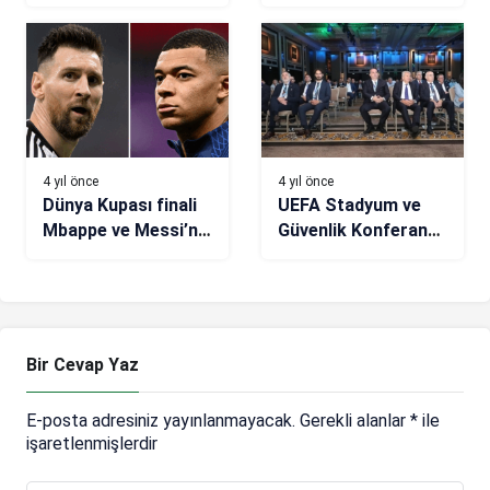
Malmö maçı için
koreografi hazırlığı
4 yıl önce
4 yıl önce
Dünya Kupası finali
UEFA Stadyum ve
Mbappe ve Messi’nin
Güvenlik Konferansı,
gol krallığı yarışına
İstanbul’da yapılıyor
da sahne olacak
Bir Cevap Yaz
E-posta adresiniz yayınlanmayacak.
Gerekli alanlar
*
ile
işaretlenmişlerdir