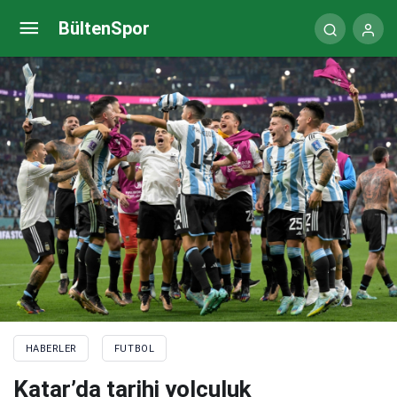
İsviçre Milli Takımı’nda Murat Yakın şov!
BültenSpor
HABERLER
FUTBOL
Katar’da tarihi yolculuk