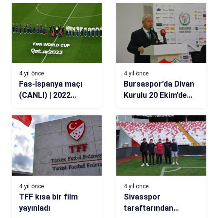
4 yıl önce
4 yıl önce
Fas-İspanya maçı
Bursaspor’da Divan
(CANLI) | 2022
Kurulu 20 Ekim’de
Dünya Kupası Son
toplanıyor
16 Turu
4 yıl önce
4 yıl önce
TFF kısa bir film
Sivasspor
yayınladı
taraftarından