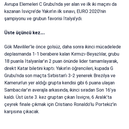
Avrupa Elemeleri C Grubu’nda yer alan ve ilk iki maçını da
kazanan İsviçre’de Yakın’ın ilk sınavı, EURO 2020’nin
şampiyonu ve grubun favorisi İtalya’ydı.
Üste üçüncü kez….
Gök Mavililer’le önce golsüz, daha sonra ikinci mücadelede
deplasmanda 1-1 berabere kalan Kırmızı-Beyazlılar, grubu
18 puanla İtalyanlar’ın 2 puan önünde lider tamamlayarak,
direkt Katar biletini kaptı. Yakın’ın öğrencileri, kupada G
Grubu’nda son maçta Sırbistan’ı 3-2 yenerek Brezilya ve
Kamerun’un yer aldığı grupta kendisi gibi 6 puana ulaşan
Sambacılar’ın averajla arkasında, ikinci sıradan Son 16’ya
kaldı. Üst üste 3. kez gruptan çıkan İsviçre, 6 Aralık’ta
çeyrek finale çıkmak için Cristiano Ronaldo’lu Portekiz’in
karşısına çıkacak.