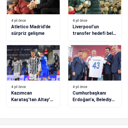
4 yıl önce
4 yıl önce
Atletico Madrid’de
Liverpool’un
sürpriz gelişme
transfer hedefi belli
oldu!
4 yıl önce
4 yıl önce
Kazımcan
Cumhurbaşkanı
Karataş’tan Altay’a
Erdoğan’a, Belediye
duygusal veda
Kütahyaspor
forması hediye edildi