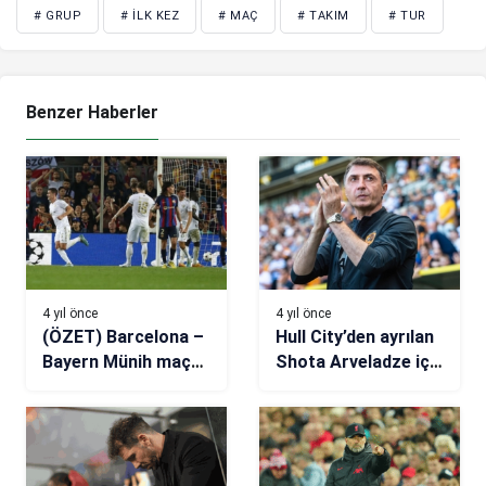
# GRUP
# İLK KEZ
# MAÇ
# TAKIM
# TUR
Benzer Haberler
4 yıl önce
4 yıl önce
(ÖZET) Barcelona –
Hull City’den ayrılan
Bayern Münih maç
Shota Arveladze için
sonucu: 0-3
Omonia iddiası