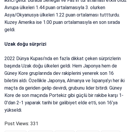
ikinci geldi. Burada Senegal ve Fas’ın tur atlaması etkili oldu.
Avrupa ülkeleri 1.44 puan ortalamasıyla 3. olurken
Asya/Okyanusya ülkeleri 1.22 puan ortalaması tuttturdu.
Kuzey Amerika ise 1.00 puan ortalamasıyla en son sırada
geldi.
Uzak doğu sürprizi
2022 Dünya Kupası’nda en fazla dikkat çeken sürprizlerin
başında Uzak doğu ülkeleri geldi. Hem Japonya hem de
Güney Kore gruplarında dev rakiplerini yenerek son 16
biletini aldı. Özellikle Japonya, Almanya ve İspanya’yı her iki
maçta da geriden gelip devirdi, grubunu lider bitirdi. Güney
Kore de son maçında Portekiz gibi güçlü bir rakibe karşı 1-
0’dan 2-1 yaparak tarihi bir galibiyet elde etti, son 16’ya
yükseldi.
Post Views:
331