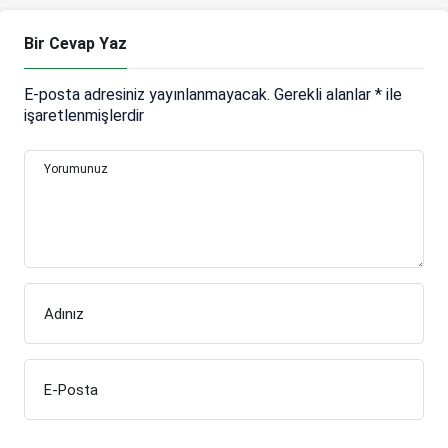
Bir Cevap Yaz
E-posta adresiniz yayınlanmayacak.
Gerekli alanlar
*
ile
işaretlenmişlerdir
Yorumunuz
Adınız
E-Posta