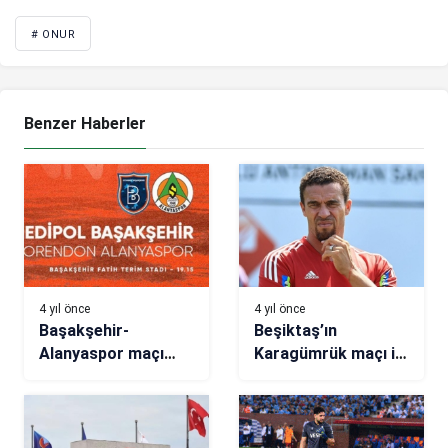
# ONUR
Benzer Haberler
4 yıl önce
4 yıl önce
Başakşehir-
Beşiktaş’ın
Alanyaspor maçı
Karagümrük maçı ilk
(CANLI)
11’i (Muhtemel)