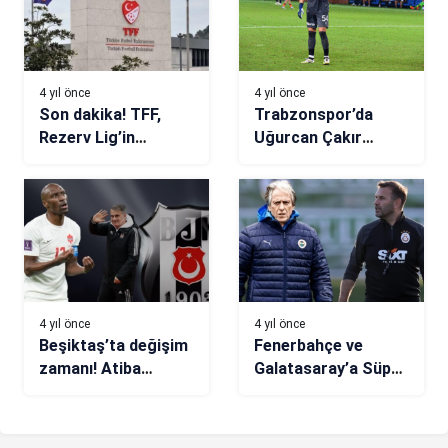
4 yıl önce
4 yıl önce
Son dakika! TFF,
Trabzonspor’da
Rezerv Lig’in
Uğurcan Çakır
kaldırıldığını açıkladı
yoksa Muhammet
Taha Tepe var
4 yıl önce
4 yıl önce
Beşiktaş’ta değişim
Fenerbahçe ve
zamanı! Atiba
Galatasaray’a Süper
Hutchinson…
Lig’den yeni transfer
hedefi!