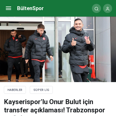
Giresunspor’a yeni şort sponsoru
BültenSpor
HABERLER
SÜPER LIG
Kayserispor’lu Onur Bulut için
transfer açıklaması! Trabzonspor