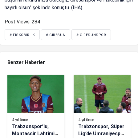
hayırlı olsun” şeklinde konuştu. (İHA)
Post Views:
284
# FISKOBIRLIK
# GIRESUN
# GIRESUNSPOR
Benzer Haberler
4 yıl önce
4 yıl önce
Trabzonspor’lu,
Trabzonspor, Süper
Montassir Lahtimi
Lig’de Ümraniyespor