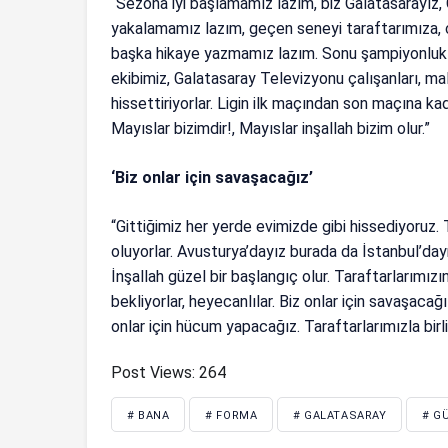
“Sezona iyi başlamamız lazım, biz Galatasarayız, 
yakalamamız lazım, geçen seneyi taraftarımıza, 
başka hikaye yazmamız lazım. Sonu şampiyonluk o
ekibimiz, Galatasaray Televizyonu çalışanları, ma
hissettiriyorlar. Ligin ilk maçından son maçına kada
Mayıslar bizimdir!, Mayıslar inşallah bizim olur.”
‘Biz onlar için savaşacağız’
“Gittiğimiz her yerde evimizde gibi hissediyoruz.
oluyorlar. Avusturya’dayız burada da İstanbul’da
İnşallah güzel bir başlangıç olur. Taraftarlarımızın
bekliyorlar, heyecanlılar. Biz onlar için savaşacağ
onlar için hücum yapacağız. Taraftarlarımızla birl
Post Views:
264
# BANA
# FORMA
# GALATASARAY
# G