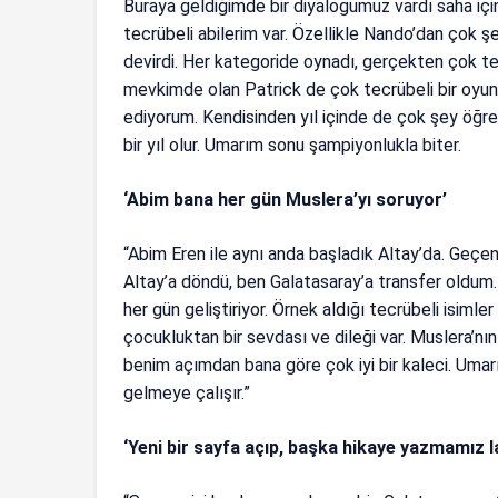
Buraya geldiğimde bir diyalogumuz vardı saha içi
tecrübeli abilerim var. Özellikle Nando’dan çok 
devirdi. Her kategoride oynadı, gerçekten çok tecr
mevkimde olan Patrick de çok tecrübeli bir oyun
ediyorum. Kendisinden yıl içinde de çok şey öğr
bir yıl olur. Umarım sonu şampiyonlukla biter.
‘Abim bana her gün Muslera’yı soruyor’
“Abim Eren ile aynı anda başladık Altay’da. Geçen
Altay’a döndü, ben Galatasaray’a transfer oldum
her gün geliştiriyor. Örnek aldığı tecrübeli isimle
çocukluktan bir sevdası ve dileği var. Muslera’nın
benim açımdan bana göre çok iyi bir kaleci. Umar
gelmeye çalışır.”
‘Yeni bir sayfa açıp, başka hikaye yazmamız l