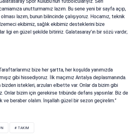
Galatasaray Spor Kulübü’nün futbolcularıyız. Seri
camiamıza unutturmamız lazım. Bu sene yeni bir sayfa açıp,
lması lazım, bunun bilincinde çalışıyoruz. Hocamız, teknik
lzemeci ekibimiz, sağlık ekibimiz desteklerini bize
r ligi en güzel şekilde bitiririz. Galatasaray’ın bir sözü vardır;
 Taraftarlarımız bize her şartta, her koşulda yanımızda
ymışız gibi hissediyoruz. İlk maçımız Antalya deplasmanında.
 bizden istekleri, arzuları elbette var. Onlar da bizim gibi
ız. Onlar bizim için gerekirse tribünde defans yapsınlar. Biz de
ik ve beraber olalım. İnşallah güzel bir sezon geçirelim.”
ÜN
# TAKIM