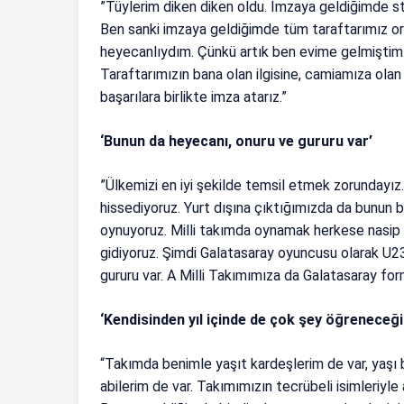
”Tüylerim diken diken oldu. İmzaya geldiğimde s
Ben sanki imzaya geldiğimde tüm taraftarımız o
heyecanlıydım. Çünkü artık ben evime gelmiştim. 
Taraftarımızın bana olan ilgisine, camiamıza olan
başarılara birlikte imza atarız.”
‘Bunun da heyecanı, onuru ve gururu var’
”Ülkemizi en iyi şekilde temsil etmek zorundayız
hissediyoruz. Yurt dışına çıktığımızda da bunun b
oynuyoruz. Milli takımda oynamak herkese nasip 
gidiyoruz. Şimdi Galatasaray oyuncusu olarak U2
gururu var. A Milli Takımımıza da Galatasaray for
‘Kendisinden yıl içinde de çok şey öğreneceğ
“Takımda benimle yaşıt kardeşlerim de var, yaş
abilerim de var. Takımımızın tecrübeli isimleriy