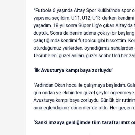
”Futbola 6 yaşında Altay Spor Kulübü’nde spor o
yapısına seçildim. U11, U12, U13 derken kendim
yaşadım. 18 yıl sonra Süper Lig’e çıkan Altay’da 
düştük. Sonra da benim adıma çok iyi bir başlang
çalıştığımda kendimi futbolcu gibi hissettim. Ken
oturduğumuz yerlerden, oynadığımız sahalardan g
tecrübeleri, güzel anıları, güzel sohbetleri her z
‘İlk Avusturya kampı baya zorluydu’
”Ardından Okan hoca ile çalışmaya başladım. Gala
gün ondan ve ekibinden güzel şeyler öğrenmeye çal
Avusturya kampı baya zorluydu. Günlük bir rutini
ama eğlendiğimiz dönemler de oldu. Her geçen gün 
‘Sanki imzaya geldiğimde tüm taraftarımız o