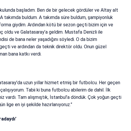
kulunda başladım. Ben de bir gelecek gördüler ve Altay alt
i A takımda buldum. A takımda süre buldum, şampiyonluk
forma giydim. Ardından kötü bir sezon geçti bizim için ve
ıç oldu ve Galatasaray’a geldim. Mustafa Denizli ile
disi de bana neler yaşadığını söyledi. O da bizim
eçti ve ardından da teknik direktör oldu. Onun güzel
aman bana katkı verdi.
tasaray’da uzun yıllar hizmet etmiş bir futbolcu. Her geçen
ışıyorum. Tabii ki buna futbolcu abilerim de dahil. İlk
miz vardı. Tam alışmıştık, İstanbul’a döndük. Çok yoğun geçti
lige en iyi şekilde hazırlanıyoruz.”
radaydı’