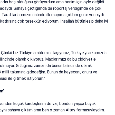
tadın boş olduğunu görüyordum ama benim için öyle değildi.
radaydı. Sahaya çıktığımda da röportaj verdiğimde de çok
Taraftarlarımızın önünde ilk maçıma çıktım gurur vericiydi.
 katkısına çok teşekkür ediyorum. İnşallah bütünleşip daha iyi
. Çünkü biz Türkiye amblemini taşıyoruz, Türkiye’yi arkamızda
ilincinde olarak çıkıyoruz. Maçlarımızı da bu ciddiyetle
olmuyor. Gittiğimiz zaman da bunun bilincinde olarak
3 milli takımına gideceğim. Bunun da heyecanı, onuru ve
ması ile gitmek istiyorum.”
im’
ı benden küçük kardeşlerim de var, benden yaşça büyük
le aynı sahaya çıktım ama ben o zaman Altay formasıylaydım.