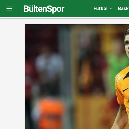
BültenSpor
Fenerbahçe, Gustavo Henrique’yi transfer ettiğin
Futbol
Bask