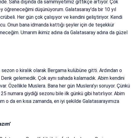
nde. Saha dışında da samimiyetimiz gittikçe artıyor. Çok
şey öğreneceğimi düşünüyorum. Galatasaray’da bir 10 yıl
übeli. Her gün çok çalışıyor ve kendini geliştiriyor. Kendi
cu. Onun bana idmanda kattığı şeyler için de teşekkür
eneceğim. Umarım ikimiz adına da Galatasaray adına da güzel
 sezon o kiralık olarak Bergama kulübüne gitti. Ardından o
. Denk gelemedik. Çok aynı sahada kalamadık. Abim kendini
r var. Özellikle Muslera. Bana her gün Muslera’yı soruyor. Çünkü
 25 numara giydiği sezonu bile ilk günkü gibi hatırlıyor. Abim
ım o da en kısa zamanda, en iyi şekilde Galatasarayımıza
azım’