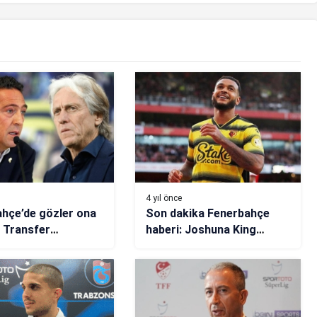
4 yıl önce
hçe’de gözler ona
Son dakika Fenerbahçe
! Transfer
haberi: Joshuna King
leri başlıyor
bitiyor