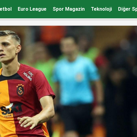
i açıkladı!
etbol
Euro League
Spor Magazin
Teknoloji
Diğer S