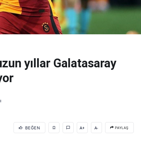
zun yıllar Galatasaray
yor
ı
BEĞEN
A+
A-
PAYLAŞ