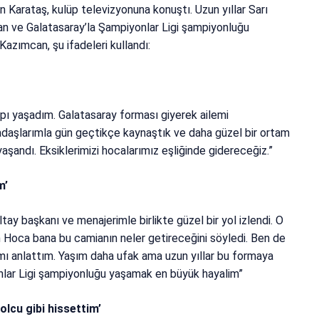
n Karataş, kulüp televizyonuna konuştı. Uzun yıllar Sarı
yan ve Galatasaray’la Şampiyonlar Ligi şampiyonluğu
azımcan, şu ifadeleri kullandı:
mpı yaşadım. Galatasaray forması giyerek ailemi
adaşlarımla gün geçtikçe kaynaştık ve daha güzel bir ortam
yaşandı. Eksiklerimizi hocalarımız eşliğinde gidereceğiz.”
m’
tay başkanı ve menajerimle birlikte güzel bir yol izlendi. O
 Hoca bana bu camianın neler getireceğini söyledi. Ben de
ı anlattım. Yaşım daha ufak ama uzun yıllar bu formaya
nlar Ligi şampiyonluğu yaşamak en büyük hayalim”
olcu gibi hissettim’