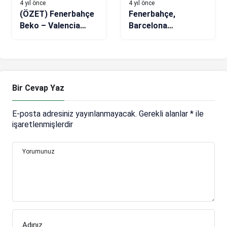
4 yıl önce
4 yıl önce
(ÖZET) Fenerbahçe
Fenerbahçe,
Beko – Valencia
Barcelona
Basket maç sonucu:
deplasmanında
79-77
Bir Cevap Yaz
E-posta adresiniz yayınlanmayacak.
Gerekli alanlar
*
ile
işaretlenmişlerdir
Yorumunuz
Adınız