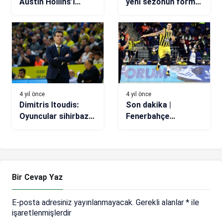
Austin Hollins’i
yeni sezonun forma
kadrosuna kattı
numaraları belirlendi
4 yıl önce
4 yıl önce
Dimitris Itoudis:
Son dakika |
Oyuncular sihirbaz
Fenerbahçe
değiller
Beko’dan ayrılan
Polonara, Anadolu
Efes’te
Bir Cevap Yaz
E-posta adresiniz yayınlanmayacak.
Gerekli alanlar
*
ile
işaretlenmişlerdir