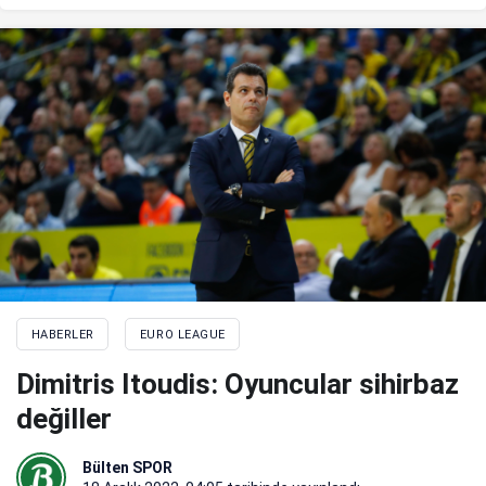
HABERLER
EURO LEAGUE
Dimitris Itoudis: Oyuncular sihirbaz
değiller
Bülten SPOR