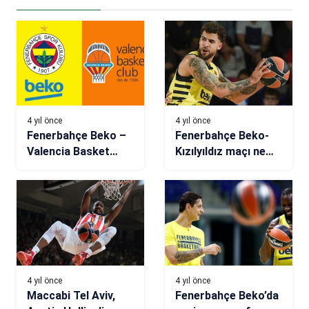
4 yıl önce
4 yıl önce
Fenerbahçe Beko –
Fenerbahçe Beko-
Valencia Basket
Kızılyıldız maçı ne
maçı ne zaman,
zaman, saat kaçta,
hangi kanalda, saat
hangi kanalda?
kaçta?
4 yıl önce
4 yıl önce
Maccabi Tel Aviv,
Fenerbahçe Beko’da