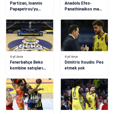
Partizan, Ioannis
Anadolu Efes-
Papapetrou’yu
Panathinaikos maçı
kadrosuna kattı
ne zaman, saat
kaçta, hangi
kanalda?
4 yıl önce
4 yıl önce
Fenerbahçe Beko
Dimitris Itoudis: Pes
kombine satışları
etmek yok
başlıyor