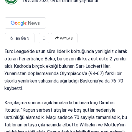
18 Aralık 2022, 04:05
tarihinde yayınlandı
BEĞEN
PAYLAŞ
EuroLeague’de uzun süre liderlik koltuğunda yenilgisiz olarak
oturan Fenerbahçe Beko, bu sezon ilk kez üst üste 2 yenilgi
aldı. Kadroda birçok eksiği bulunan Sarı-Lacivertliler,
Yunanistan deplasmanında Olympiacos’a (94-67) farklı bir
skorla yenilirken sahasında ağırladığı Baskonia’ya da 76-70
kaybetti.
Karşılaşma sonrası açıklamalarda bulunan koç Dimitris
Itoudis: “Kaçan serbest atışlar ve boş şutlar nedeniyle
üstünlüğü alamadık. Maçı sadece 70 sayıyla tamamladık, bu
tablonun ortaya çıkmasında elbette Wilbekin ve Motley’nin