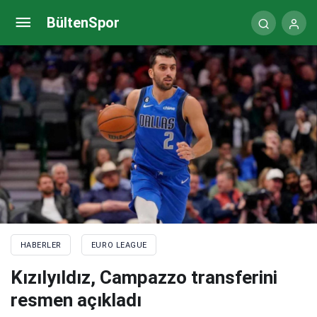
Dimitris Itoudis: Oyuncular sihirbaz değiller
BültenSpor
HABERLER
EURO LEAGUE
Kızılyıldız, Campazzo transferini
resmen açıkladı