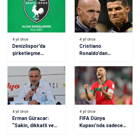
4 yıl önce
4 yıl önce
Denizlispor’da
Cristiano
şirketleşme
Ronaldo’dan
kongresi
gündemi sarsacak
açıklamalar!
4 yıl önce
4 yıl önce
Erman Güracar:
FIFA Dünya
“Sakin, dikkatli ve
Kupası’nda sadece
sabırlı olmalıyız”
Beşiktaş kaldı!