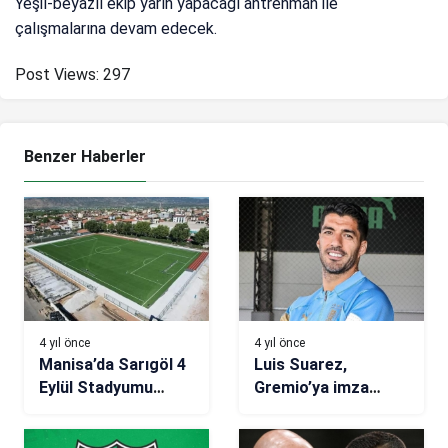
Yeşil-beyazlı ekip yarın yapacağı antrenman ile
çalışmalarına devam edecek.
Post Views:
297
Benzer Haberler
4 yıl önce
4 yıl önce
Manisa’da Sarıgöl 4
Luis Suarez,
Eylül Stadyumu
Gremio’ya imza
yenileniyor
atıyor!