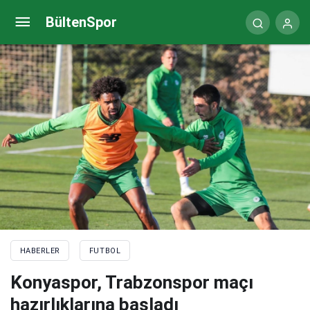
Galatasaray ve Fenerbahçe, PFDK’ya sevk edildi
BültenSpor
HABERLER
FUTBOL
Konyaspor, Trabzonspor maçı
hazırlıklarına başladı