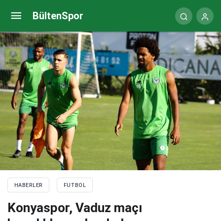
Sakaryaspor-Fatih Karagümrük hazırlık maçında 6
BültenSpor
gol
HABERLER
FUTBOL
Konyaspor, Vaduz maçı