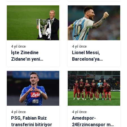
transferini açıkladı
Dynavit’te
4 yıl önce
4 yıl önce
İşte Zinedine
Lionel Messi,
Zidane’ın yeni
Barcelona’ya
adresi!
dönebilir
4 yıl önce
4 yıl önce
PSG, Fabian Ruiz
Amedspor-
transferini bitiriyor
24Erzincanspor maç