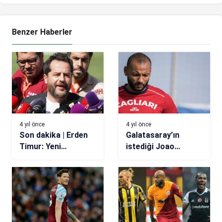
Benzer Haberler
4 yıl önce
4 yıl önce
Son dakika | Erden
Galatasaray’ın
Timur: Yeni
istediği Joao
transferler
Pedro’da son dakika
çarşamba ve
gelişmesi!
perşembe günü
gelmiş olacak