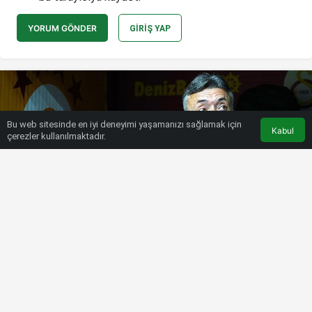
YORUM GÖNDER
GIRIŞ YAP
Bu web sitesinde en iyi deneyimi yaşamanızı sağlamak için
Kabul
çerezler kullanılmaktadır.
HABERLER
SÜPER LIG
Son dakika Galatasaray haberi!