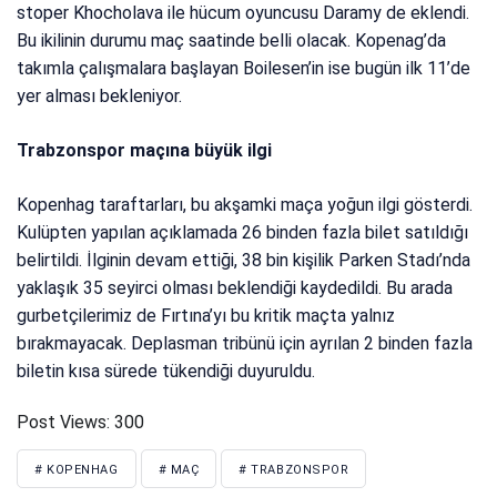
stoper Khocholava ile hücum oyuncusu Daramy de eklendi.
Bu ikilinin durumu maç saatinde belli olacak. Kopenag’da
takımla çalışmalara başlayan Boilesen’in ise bugün ilk 11’de
yer alması bekleniyor.
Trabzonspor maçına büyük ilgi
Kopenhag taraftarları, bu akşamki maça yoğun ilgi gösterdi.
Kulüpten yapılan açıklamada 26 binden fazla bilet satıldığı
belirtildi. İlginin devam ettiği, 38 bin kişilik Parken Stadı’nda
yaklaşık 35 seyirci olması beklendiği kaydedildi. Bu arada
gurbetçilerimiz de Fırtına’yı bu kritik maçta yalnız
bırakmayacak. Deplasman tribünü için ayrılan 2 binden fazla
biletin kısa sürede tükendiği duyuruldu.
Post Views:
300
# KOPENHAG
# MAÇ
# TRABZONSPOR