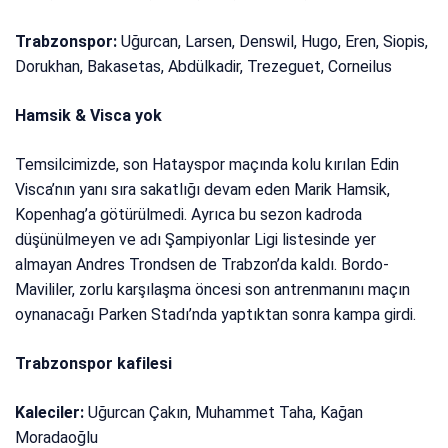
Trabzonspor:
Uğurcan, Larsen, Denswil, Hugo, Eren, Siopis,
Dorukhan, Bakasetas, Abdülkadir, Trezeguet, Corneilus
Hamsik & Visca yok
Temsilcimizde, son Hatayspor maçında kolu kırılan Edin
Visca’nın yanı sıra sakatlığı devam eden Marik Hamsik,
Kopenhag’a götürülmedi. Ayrıca bu sezon kadroda
düşünülmeyen ve adı Şampiyonlar Ligi listesinde yer
almayan Andres Trondsen de Trabzon’da kaldı. Bordo-
Mavililer, zorlu karşılaşma öncesi son antrenmanını maçın
oynanacağı Parken Stadı’nda yaptıktan sonra kampa girdi.
Trabzonspor kafilesi
Kaleciler:
Uğurcan Çakın, Muhammet Taha, Kağan
Moradaoğlu