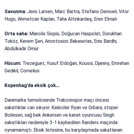
Savunma
: Jens Larsen, Marc Bartra, Stefano Denswil, Vitor
Hugo, Ahmetcan Kaplan, Taha Altınkardeş, Eren Elmalı
Orta saha:
Manolis Siopis, Doğucan Haspolat, Dorukhan
Toköz, Kerem Şen, Anostosios Bakasetas, Enis Bardhi,
Abdülkadir Ömür
Hücum:
Trezeguet, Yusuf Erdoğan, Koussi, Djaniny, Emrehan
Gedikli, Cornelius
Kopenhag’da eksik çok…
Danimarka temsilcisinde Trabzonspor maçı öncesi
sakatlıklar can sıkıyor. Kaleciler Ryan ve Grbara, stoper
Boilesen, sağ bek Ankersen ve kanat oyuncusu Singh
sakatlıkları nedeniyle 3-1 kaybedilen Randers maçında
oynamamıştı. Eksik listesine, bu karşılaşmada sakatlanan