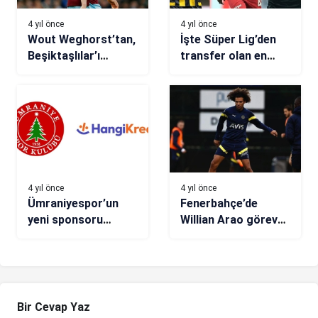
4 yıl önce
4 yıl önce
Wout Weghorst’tan,
İşte Süper Lig’den
Beşiktaşlılar’ı
transfer olan en
heyecanlandıran
pahalı 10 stoper!
hareket!
4 yıl önce
4 yıl önce
Ümraniyespor’un
Fenerbahçe’de
yeni sponsoru
Willian Arao göreve
HangiKredi
hazır
Bir Cevap Yaz