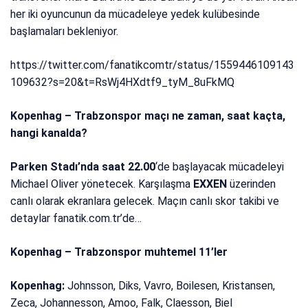
her iki oyuncunun da mücadeleye yedek kulübesinde
başlamaları bekleniyor.
https://twitter.com/fanatikcomtr/status/1559446109143
109632?s=20&t=RsWj4HXdtf9_tyM_8uFkMQ
Kopenhag – Trabzonspor maçı ne zaman, saat kaçta,
hangi kanalda?
Parken Stadı’nda saat 22.00
‘de başlayacak mücadeleyi
Michael Oliver yönetecek. Karşılaşma
EXXEN
üzerinden
canlı olarak ekranlara gelecek. Maçın canlı skor takibi ve
detaylar fanatik.com.tr’de…
Kopenhag – Trabzonspor muhtemel 11’ler
Kopenhag:
Johnsson, Diks, Vavro, Boilesen, Kristansen,
Zeca, Johannesson, Amoo, Falk, Claesson, Biel