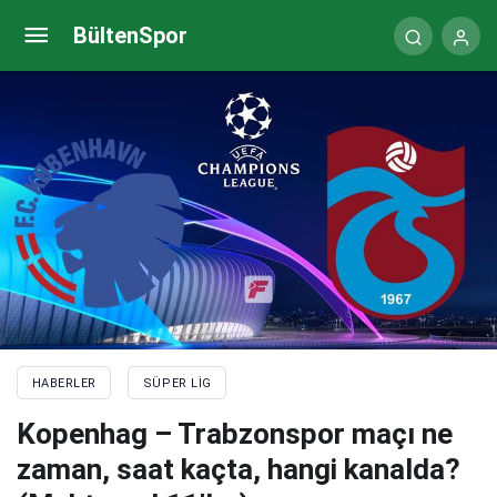
Son dakika Galatasaray haberi! Domenec Torrent
BültenSpor
sarı kırmızılıları FIFA’ya şikayet etti
HABERLER
SÜPER LIG
Kopenhag – Trabzonspor maçı ne
zaman, saat kaçta, hangi kanalda?