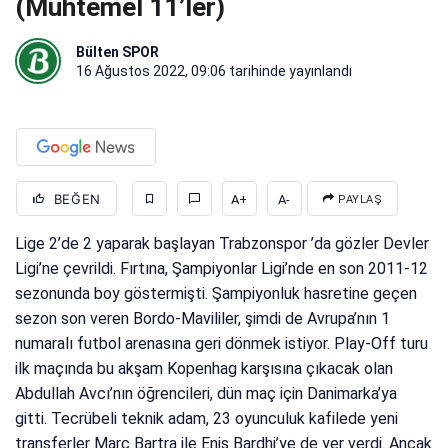
(Muhtemel 11’ler)
Bülten SPOR
16 Ağustos 2022, 09:06
tarihinde yayınlandı
BEĞEN
A+
A-
PAYLAŞ
Lige 2’de 2 yaparak başlayan Trabzonspor ’da gözler Devler
Ligi’ne çevrildi. Fırtına, Şampiyonlar Ligi’nde en son 2011-12
sezonunda boy göstermişti. Şampiyonluk hasretine geçen
sezon son veren Bordo-Mavililer, şimdi de Avrupa’nın 1
numaralı futbol arenasına geri dönmek istiyor. Play-Off turu
ilk maçında bu akşam Kopenhag karşısına çıkacak olan
Abdullah Avcı’nın öğrencileri, dün maç için Danimarka’ya
gitti. Tecrübeli teknik adam, 23 oyunculuk kafilede yeni
transferler Marc Bartra ile Enis Bardhi’ye de yer verdi. Ancak