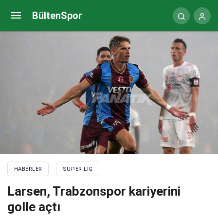
(ÖZET) Borussia Dortmund – Antalyaspor maç
BültenSpor
sonucu: 1-1
HABERLER
SÜPER LIG
Larsen, Trabzonspor kariyerini
golle açtı