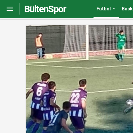
BültenSpor
Sivas Belediyespor-Düzcespor maç sonucu: 0-0
Futbol
Bask