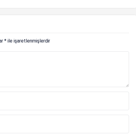
 canlı yayın)
lar
*
ile işaretlenmişlerdir