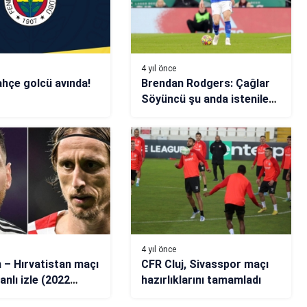
4 yıl önce
hçe golcü avında!
Brendan Rodgers: Çağlar
Söyüncü şu anda istenilen
seviyede değil
4 yıl önce
n – Hırvatistan maçı
CFR Cluj, Sivasspor maçı
anlı izle (2022
hazırlıklarını tamamladı
upası Yarı Final