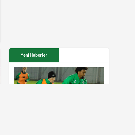
Yeni Haberler
Konyaspor’da Sivasspor maçı
hazırlıkları sürüyor