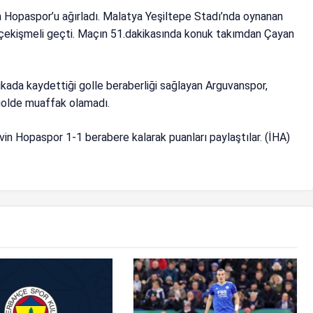
n Hopaspor’u ağırladı. Malatya Yeşiltepe Stadı’nda oynanan
 çekişmeli geçti. Maçın 51.dakikasında konuk takımdan Çayan
ada kaydettiği golle beraberliği sağlayan Arguvanspor,
 golde muaffak olamadı.
in Hopaspor 1-1 berabere kalarak puanları paylaştılar. (İHA)