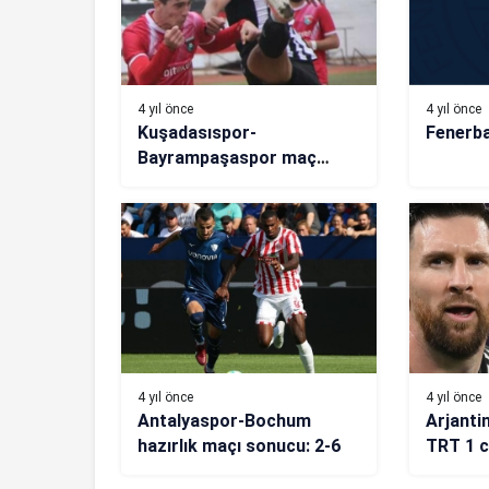
4 yıl önce
4 yıl önce
Kuşadasıspor-
Fenerba
Bayrampaşaspor maç
sonucu: 2-0
4 yıl önce
4 yıl önce
Antalyaspor-Bochum
Arjanti
hazırlık maçı sonucu: 2-6
TRT 1 c
Dünya K