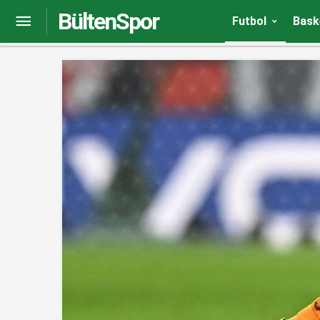
BültenSpor
Nusret sahaya indi, sosyal medya ayağa kalktı: B
Futbol
Bask