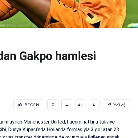
dan Gakpo hamlesi
BEĞEN
A+
A-
PAYLAŞ
larını ayıran Manchester United, hücum hattına takviye
ekibi, Dünya Kupası’nda Hollanda formasıyla 3 gol atan 23
miz yaz transfer döneminde de oyuncuyla ilgilenen ancak