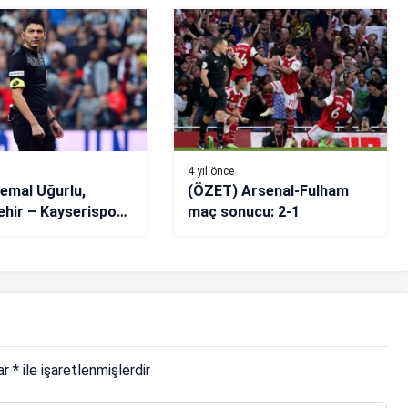
4 yıl önce
emal Uğurlu,
(ÖZET) Arsenal-Fulham
hir – Kayserispor
maç sonucu: 2-1
3. kez yönetecek
lar
*
ile işaretlenmişlerdir