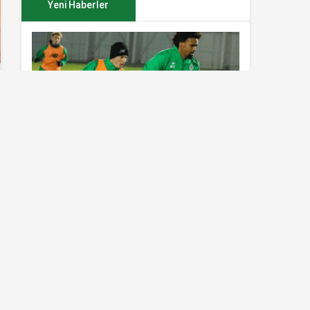
Yeni Haberler
Konyaspor’da Sivasspor maçı
hazırlıkları sürüyor