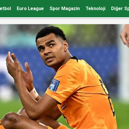
üyük tepki!
etbol
Euro League
Spor Magazin
Teknoloji
Diğer S