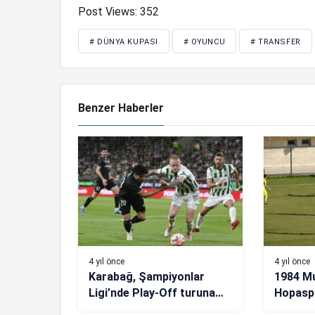
Post Views:
352
# DÜNYA KUPASI
# OYUNCU
# TRANSFER
Benzer Haberler
4 yıl önce
4 yıl önce
Karabağ, Şampiyonlar
1984 M
Ligi’nde Play-Off turuna
Hopasp
yükseldi