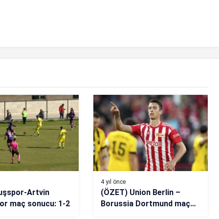
4 yıl önce
uşspor-Artvin
(ÖZET) Union Berlin –
or maç sonucu: 1-2
Borussia Dortmund maç
sonucu: 2-0