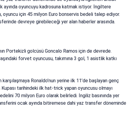
k ayında oyuncuyu kadrosuna katmak istiyor. İngiltere
 oyuncu için 45 milyon Euro bonservis bedeli talep ediyor.
ferinde devreye girebileceği yer alan haberler arasında.
nın Portekizli golcüsü Goncalo Ramos için de devrede.
şındaki forvet oyuncusu, takımına 3 gol, 1 asistlik katkı
n karşılaşmaya Ronaldo’nun yerine ilk 11’de başlayan genç
 Kupası tarihindeki ilk hat-trick yapan oyuncusu olmayı
elini 70 milyon Euro olarak belirledi. İngiliz basınında yer
nsferini ocak ayında bitiremese dahi yaz transfer döneminde