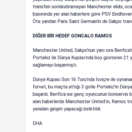
transferi sonlandıramayan Manchester ekibi, oca
basınında yer alan haberlere göre PSV Eindhoven,
Öte yandan Paris Saint Germain’in de Gakpo trans
DİĞER BİR HEDEF GONCALO RAMOS
Manchester United, Gakpo’nun yanı sıra Benfica’
Portekiz ile Dünya Kupası’nda boy gösteren 21 ya
sağlamayı başarmıştı.
Dünya Kupası Son 16 Turu’nda İsviçre ile oynana
forvet, bu maçta attığı 3 golle Portekiz’in Dünya
başardı. Benfica ise genç oyuncunun bonservis bed
alan haberlerde Manchester United’ın, Ramos tra
yeniden girişim yapacağı belirtildi.
DHA