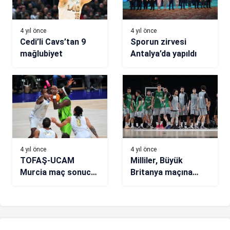
4 yıl önce
4 yıl önce
Cedi’li Cavs’tan 9
Sporun zirvesi
mağlubiyet
Antalya’da yapıldı
4 yıl önce
4 yıl önce
TOFAŞ-UCAM
Milliler, Büyük
Murcia maç sonucu:
Britanya maçına
77-87
hazır