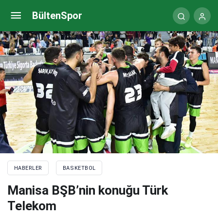
Aliağa Petkimspor, 3’te 3 peşinde
BültenSpor
HABERLER
BASKETBOL
Manisa BŞB’nin konuğu Türk
Telekom