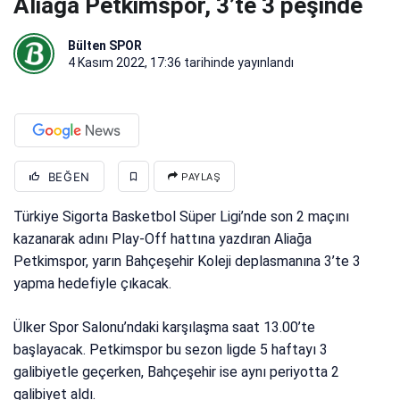
Aliağa Petkimspor, 3’te 3 peşinde
Bülten SPOR
4 Kasım 2022, 17:36
tarihinde yayınlandı
BEĞEN
PAYLAŞ
Türkiye Sigorta Basketbol Süper Ligi’nde son 2 maçını
kazanarak adını Play-Off hattına yazdıran Aliağa
Petkimspor, yarın Bahçeşehir Koleji deplasmanına 3’te 3
yapma hedefiyle çıkacak.
Ülker Spor Salonu’ndaki karşılaşma saat 13.00’te
başlayacak. Petkimspor bu sezon ligde 5 haftayı 3
galibiyetle geçerken, Bahçeşehir ise aynı periyotta 2
galibiyet aldı.