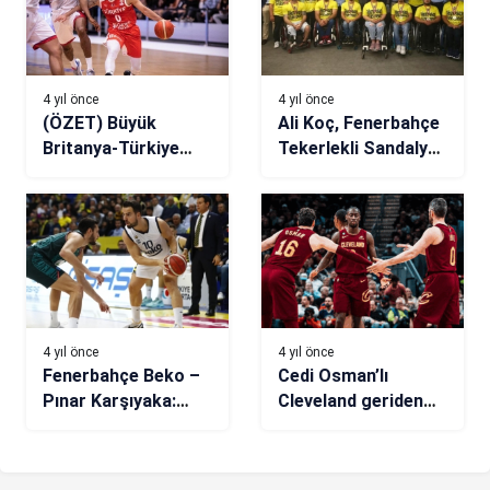
4 yıl önce
4 yıl önce
(ÖZET) Büyük
Ali Koç, Fenerbahçe
Britanya-Türkiye
Tekerlekli Sandalye
maç sonucu: 71-85
Basketbol Takımı’yla
bir araya geldi
4 yıl önce
4 yıl önce
Fenerbahçe Beko –
Cedi Osman’lı
Pınar Karşıyaka:
Cleveland geriden
100-88
gelip kazandı