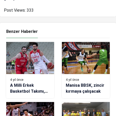
Post Views:
333
Benzer Haberler
4 yıl önce
4 yıl önce
A Milli Erkek
Manisa BBSK, zincir
Basketbol Takımı,
kırmaya çalışacak
Akropolis
Turnuvası’na
galibiyetle başladı