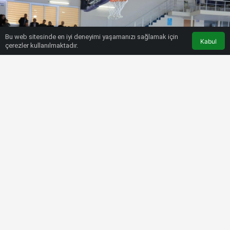
Bu web sitesinde en iyi deneyimi yaşamanızı sağlamak için
Kabul
çerezler kullanılmaktadır.
HABERLER
BASKETBOL
Elazığ İl Özel İdare-Tarsus
Belediyesi maç sonucu: 78-64
Bülten SPOR