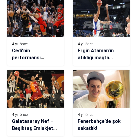
4 yıl önce
4 yıl önce
Cedi’nin
Ergin Ataman’ın
performansı
atıldığı maçta
galibiyet için
Anadolu Efes,
yetmedi
Darüşşafaka’yı
yendi
4 yıl önce
4 yıl önce
Galatasaray Nef –
Fenerbahçe’de şok
Beşiktaş Emlakjet
sakatlık!
maç sonucu: 67-74