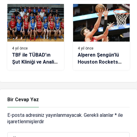
4 yıl önce
4 yıl önce
TBF ile TÜBAD’ın
Alperen Şengün’lü
Şut Kliniği ve Analiz
Houston Rockets
& Edit Çalıştayı
kazanamıyor
tamamlandı
Bir Cevap Yaz
E-posta adresiniz yayınlanmayacak.
Gerekli alanlar
*
ile
işaretlenmişlerdir