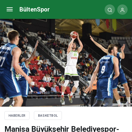
Elazığ İl Özel İdare-Tarsus Belediyesi maç sonucu:
BültenSpor
78-64
HABERLER
BASKETBOL
Manisa Büyükşehir Belediyespor-