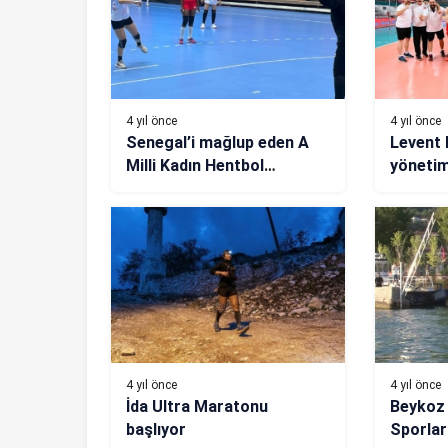
4 yıl önce
4 yıl önce
Senegal’i mağlup eden A
Levent 
Milli Kadın Hentbol
yönetim
Takımımız yarı finalde
Mililer
4 yıl önce
4 yıl önce
İda Ultra Maratonu
Beykoz 
başlıyor
Sporları