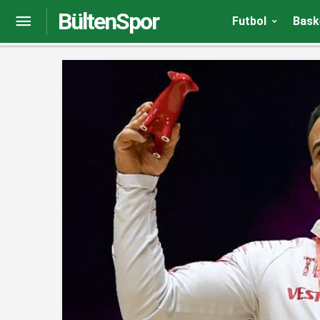
BültenSpor
Erdi Arslan, İzmir’in gururu oldu
Futbol
Bask