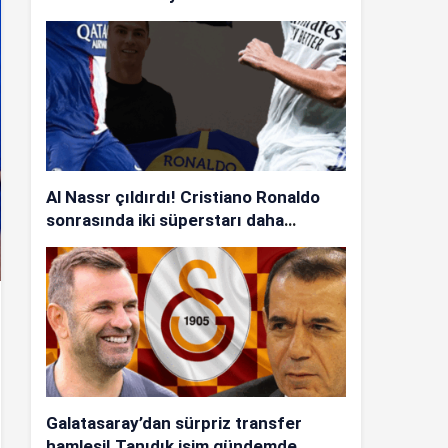
Al Nassr çıldırdı! Cristiano Ronaldo
sonrasında iki süperstarı daha
istiyorlar…
Galatasaray’dan sürpriz transfer
hamlesi! Tanıdık isim gündemde…