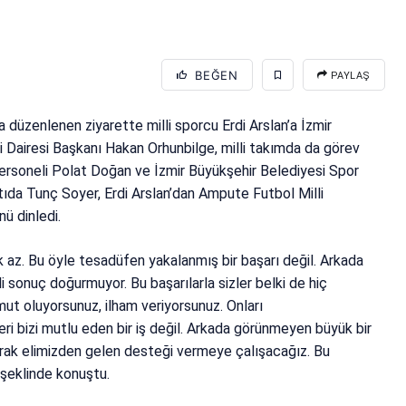
BEĞEN
PAYLAŞ
düzenlenen ziyarette milli sporcu Erdi Arslan’a İzmir
 Dairesi Başkanı Hakan Orhunbilge, milli takımda da görev
ersoneli Polat Doğan ve İzmir Büyükşehir Belediyesi Spor
tıda Tunç Soyer, Erdi Arslan’dan Ampute Futbol Milli
ü dinledi.
 az. Bu öyle tesadüfen yakalanmış bir başarı değil. Arkada
li sonuç doğurmuyor. Bu başarılarla sizler belki de hiç
mut oluyorsunuz, ilham veriyorsunuz. Onları
eri bizi mutlu eden bir iş değil. Arkada görünmeyen büyük bir
larak elimizden gelen desteği vermeye çalışacağız. Bu
 şeklinde konuştu.