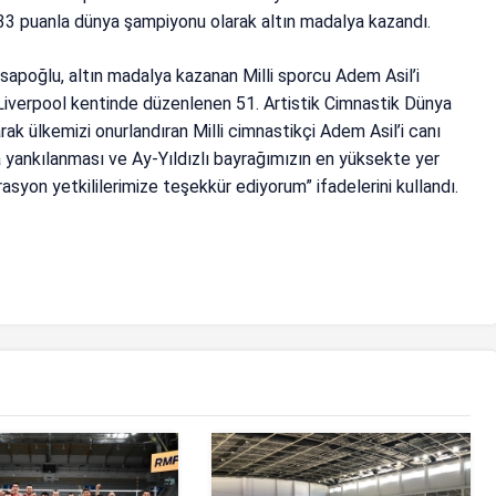
33 puanla dünya şampiyonu olarak altın madalya kazandı.
poğlu, altın madalya kazanan Milli sporcu Adem Asil’i
n Liverpool kentinde düzenlenen 51. Artistik Cimnastik Dünya
ak ülkemizi onurlandıran Milli cimnastikçi Adem Asil’i canı
 yankılanması ve Ay-Yıldızlı bayrağımızın en yüksekte yer
syon yetkililerimize teşekkür ediyorum” ifadelerini kullandı.