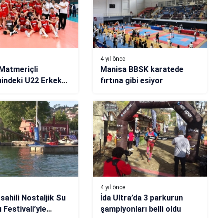
4 yıl önce
Matmeriçli
Manisa BBSK karatede
indeki U22 Erkek
fırtına gibi esiyor
, Avrupa dördüncüsü
4 yıl önce
sahili Nostaljik Su
İda Ultra’da 3 parkurun
 Festivali’yle
şampiyonları belli oldu