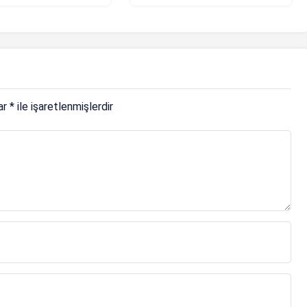
di
lar
*
ile işaretlenmişlerdir