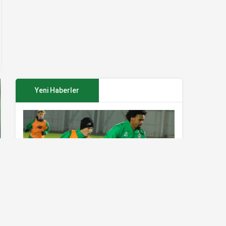
Yeni Haberler
Konyaspor’da Sivasspor maçı
hazırlıkları sürüyor