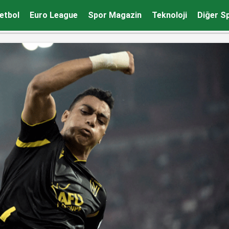
rdık
etbol
Euro League
Spor Magazin
Teknoloji
Diğer S