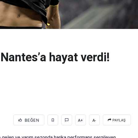
antes’a hayat verdi!
BEĞEN
A+
A-
PAYLAŞ
 gelen ve yarım sezonda harika performans sergileyen