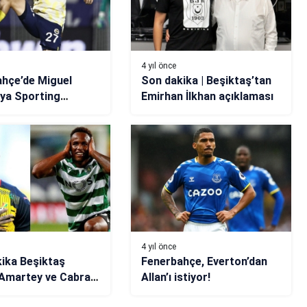
4 yıl önce
hçe’de Miguel
Son dakika | Beşiktaş’tan
ya Sporting
Emirhan İlkhan açıklaması
4 yıl önce
ika Beşiktaş
Fenerbahçe, Everton’dan
 Amartey ve Cabral
Allan’ı istiyor!
esi…