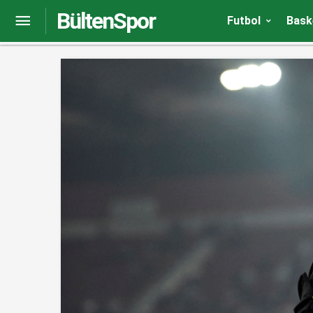
BültenSpor
Volkan Demirel: Yaptığımız hatalardan ders çıka
Futbol
Bask