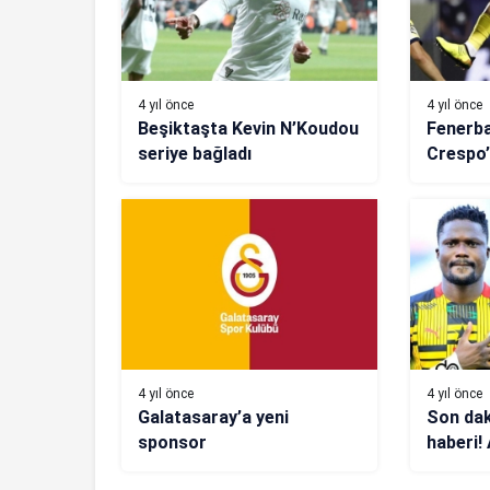
4 yıl önce
4 yıl önce
Beşiktaşta Kevin N’Koudou
Fenerba
seriye bağladı
Crespo’
kancası
4 yıl önce
4 yıl önce
Galatasaray’a yeni
Son dak
sponsor
haberi!
gelişm