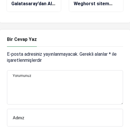
Galatasaray’dan Ali
Weghorst sitem
Yavuz Kol’u transfer
etti: Bu durum kabul
etti
edilemez!
Bir Cevap Yaz
E-posta adresiniz yayınlanmayacak.
Gerekli alanlar
*
ile
işaretlenmişlerdir
Yorumunuz
Adınız