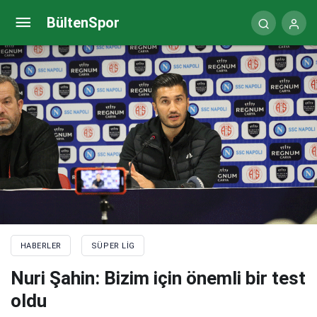
Luciano Spalletti: Antalyaspor’un Nuri Şahin’e sahip
BültenSpor
olması büyük şans
HABERLER
SÜPER LIG
Nuri Şahin: Bizim için önemli bir test
oldu