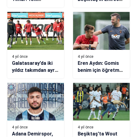
transferler
Uzunhan transferi
çarşamba ve
için resmi açıklama!
perşembe günü
gelmiş olacak
4 yıl önce
4 yıl önce
Galatasaray’da iki
Eren Aydın: Gomis
yıldız takımdan ayrı
benim için öğretmen
çalıştı
gibi
4 yıl önce
4 yıl önce
Adana Demirspor,
Beşiktaş’ta Wout