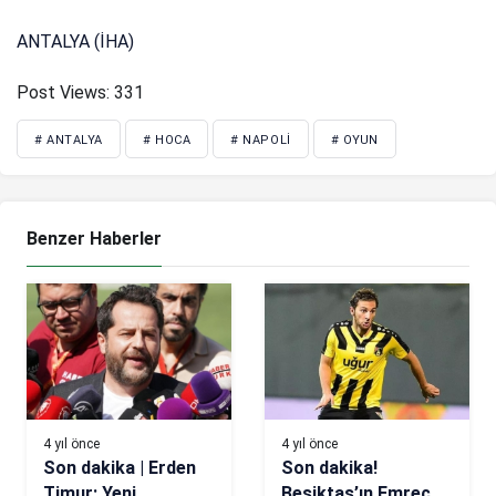
ANTALYA (İHA)
Post Views:
331
# ANTALYA
# HOCA
# NAPOLI
# OYUN
Benzer Haberler
4 yıl önce
4 yıl önce
Son dakika | Erden
Son dakika!
Timur: Yeni
Beşiktaş’ın Emrecan