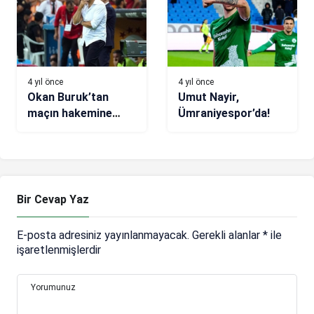
4 yıl önce
4 yıl önce
Okan Buruk’tan
Umut Nayir,
maçın hakemine
Ümraniyespor’da!
eleştiri: Galatasaray
karşısında olan bir
hakem!
Bir Cevap Yaz
E-posta adresiniz yayınlanmayacak.
Gerekli alanlar
*
ile
işaretlenmişlerdir
Yorumunuz