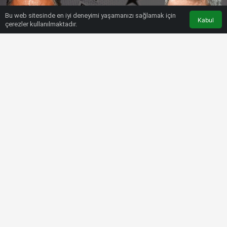
Bu web sitesinde en iyi deneyimi yaşamanızı sağlamak için
Kabul
çerezler kullanılmaktadır.
HABERLER
SÜPER LIG
Beşiktaş’ta sıcak gelişme: O yıldız
için yeni formül bulundu!
Bülten SPOR
18 Aralık 2022, 04:05
tarihinde yayınlandı