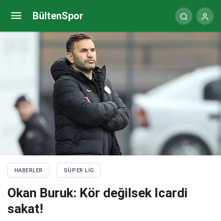
Beşiktaş’ta sıcak gelişme: O yıldız için yeni formül
BültenSpor
bulundu!
HABERLER
SÜPER LIG
Okan Buruk: Kör değilsek Icardi
sakat!