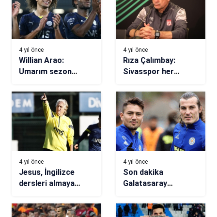
4 yıl önce
4 yıl önce
Willian Arao:
Rıza Çalımbay:
Umarım sezon
Sivasspor her
sonunda şampiyon
zaman başarılı
olabiliriz
4 yıl önce
4 yıl önce
Jesus, İngilizce
Son dakika
dersleri almaya
Galatasaray
başladı
transfer haberi!
Çağlar Söyüncü ve
Cengiz Ünder hayali!