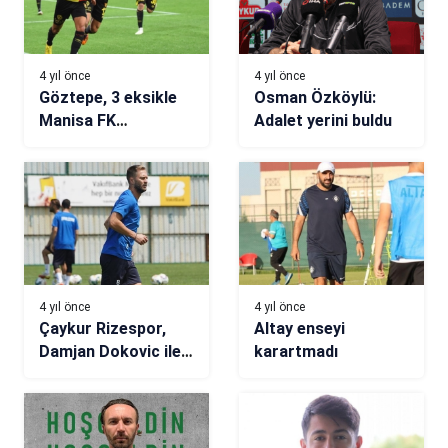
4 yıl önce
4 yıl önce
Göztepe, 3 eksikle
Osman Özköylü:
Manisa FK
Adalet yerini buldu
karşısında
4 yıl önce
4 yıl önce
Çaykur Rizespor,
Altay enseyi
Damjan Dokovic ile
karartmadı
yollarını ayırdı