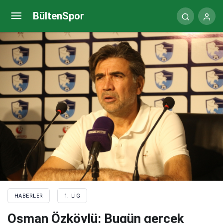
Muzaffer Bilazer: Oyun ve taktik anlamında takım
BültenSpor
istediğimizi yaptı
HABERLER
1. LIG
Osman Özköylü: Bugün gerçek