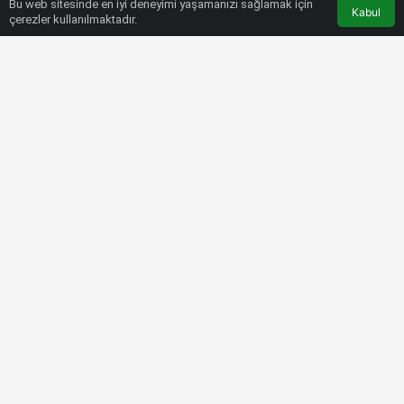
Bu web sitesinde en iyi deneyimi yaşamanızı sağlamak için
Kabul
çerezler kullanılmaktadır.
HABERLER
1. LIG
Muzaffer Bilazer: Oyun ve taktik
anlamında takım istediğimizi yaptı
Bülten SPOR
15 Ağustos 2022, 22:06
tarihinde yayınlandı