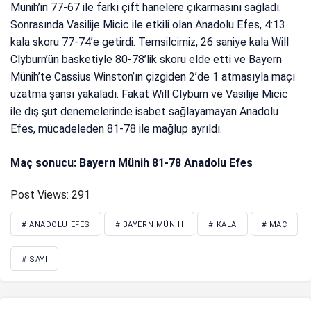
Münih’in 77-67 ile farkı çift hanelere çıkarmasını sağladı.
Sonrasında Vasilije Micic ile etkili olan Anadolu Efes, 4:13
kala skoru 77-74’e getirdi. Temsilcimiz, 26 saniye kala Will
Clyburn’ün basketiyle 80-78’lik skoru elde etti ve Bayern
Münih’te Cassius Winston’ın çizgiden 2’de 1 atmasıyla maçı
uzatma şansı yakaladı. Fakat Will Clyburn ve Vasilije Micic
ile dış şut denemelerinde isabet sağlayamayan Anadolu
Efes, mücadeleden 81-78 ile mağlup ayrıldı.
Maç sonucu: Bayern Münih 81-78 Anadolu Efes
Post Views:
291
# ANADOLU EFES
# BAYERN MÜNIH
# KALA
# MAÇ
# SAYI