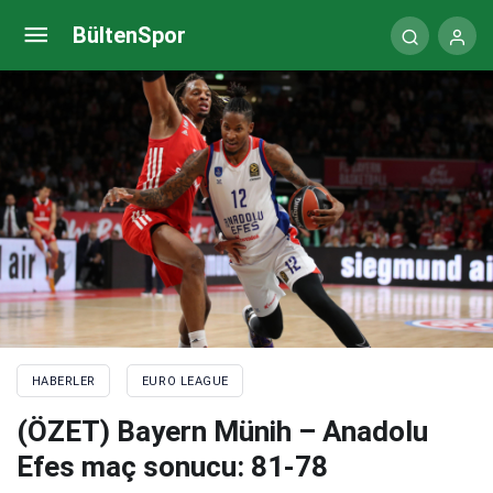
Bayern Münih-Anadolu Efes maçı (CANLI)
BültenSpor
HABERLER
EURO LEAGUE
(ÖZET) Bayern Münih – Anadolu
Efes maç sonucu: 81-78