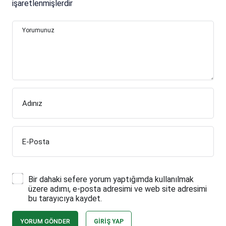
işaretlenmişlerdir
Yorumunuz
Adınız
E-Posta
Bir dahaki sefere yorum yaptığımda kullanılmak
üzere adımı, e-posta adresimi ve web site adresimi
bu tarayıcıya kaydet.
YORUM GÖNDER
GIRIŞ YAP