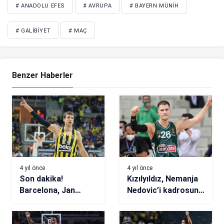
# ANADOLU EFES
# AVRUPA
# BAYERN MÜNIH
# GALIBIYET
# MAÇ
Benzer Haberler
4 yıl önce
4 yıl önce
Son dakika!
Kızılyıldız, Nemanja
Barcelona, Jan
Nedovic’i kadrosuna
Vesely transferini
kattı
resmen açıkladı