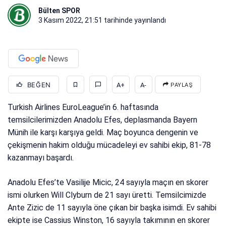
Bülten SPOR
3 Kasım 2022, 21:51
tarihinde yayınlandı
BEĞEN
A+
A-
PAYLAŞ
Turkish Airlines EuroLeague’in 6. haftasında
temsilcilerimizden Anadolu Efes, deplasmanda Bayern
Münih ile karşı karşıya geldi. Maç boyunca dengenin ve
çekişmenin hakim olduğu mücadeleyi ev sahibi ekip, 81-78
kazanmayı başardı.
Anadolu Efes’te Vasilije Micic, 24 sayıyla maçın en skorer
ismi olurken Will Clyburn de 21 sayı üretti. Temsilcimizde
Ante Zizic de 11 sayıyla öne çıkan bir başka isimdi. Ev sahibi
ekipte ise Cassius Winston, 16 sayıyla takımının en skorer