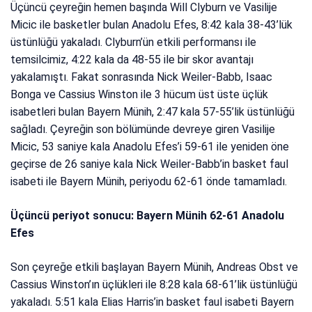
Üçüncü çeyreğin hemen başında Will Clyburn ve Vasilije
Micic ile basketler bulan Anadolu Efes, 8:42 kala 38-43’lük
üstünlüğü yakaladı. Clyburn’ün etkili performansı ile
temsilcimiz, 4:22 kala da 48-55 ile bir skor avantajı
yakalamıştı. Fakat sonrasında Nick Weiler-Babb, Isaac
Bonga ve Cassius Winston ile 3 hücum üst üste üçlük
isabetleri bulan Bayern Münih, 2:47 kala 57-55’lik üstünlüğü
sağladı. Çeyreğin son bölümünde devreye giren Vasilije
Micic, 53 saniye kala Anadolu Efes’i 59-61 ile yeniden öne
geçirse de 26 saniye kala Nick Weiler-Babb’in basket faul
isabeti ile Bayern Münih, periyodu 62-61 önde tamamladı.
Üçüncü periyot sonucu: Bayern Münih 62-61 Anadolu
Efes
Son çeyreğe etkili başlayan Bayern Münih, Andreas Obst ve
Cassius Winston’ın üçlükleri ile 8:28 kala 68-61’lik üstünlüğü
yakaladı. 5:51 kala Elias Harris’in basket faul isabeti Bayern