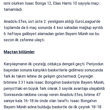
ismi olurken Isaac Bonga 12, Elias Harris 10 sayıyla maçı
tamamladı.
Anadolu Efes, üst üste 2. yenilgisini aldığı EuroLeague’de
toplamda da 6 maç sonunda 4. kez sahadan mağlup ayrıldı.
6. haftaya galibiyet alamadan gelen Bayern Münih ise bu
sezon ilk zaferine ulaştı.
Maçtan bölümler
Karşılaşmanın ilk çeyreği, oldukça dengeli geçti. Periyodun
başından sonuna karşılıklı basketlerle gidilmesi sonucunda
fark iki takım lehine de gelişim göstermedi. Çeyreğin
bitimine 3:31 kala Isaac Bonga’nın basketiyle Bayern Münih,
periyottaki en büyük fark olarak 3 sayılık avantaja ulaşabildi.
Sonrasında rakibine cevap veren Anadolu Efes, bitime 47
saniye kala 16-18 ile önde olan taraftı. Isaac Bonga’nın
Bayern Münih adına bulduğu basketle de ilk çeyrek 18-18