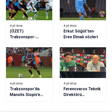
maçında…
4 yıl önce
4 yıl önce
(ÖZET)
Erkut Söğüt’ten
Trabzonspor-
Eren Elmalı sözleri
Kopenhag maç
sonucu: 0-0
4 yıl önce
4 yıl önce
Trabzonspor’da
Ferencvaros Teknik
Manolis Siopis’e
Direktörü
teklif yolda
Cherchesov: Önemli
olan alacağımız
sonuçtur