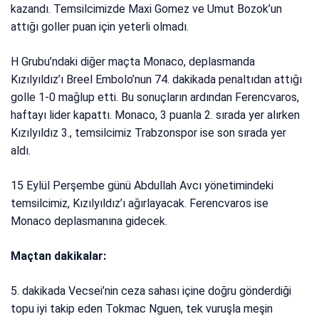
kazandı. Temsilcimizde Maxi Gomez ve Umut Bozok’un
attığı goller puan için yeterli olmadı.
H Grubu’ndaki diğer maçta Monaco, deplasmanda
Kızılyıldız’ı Breel Embolo’nun 74. dakikada penaltıdan attığı
golle 1-0 mağlup etti. Bu sonuçların ardından Ferencvaros,
haftayı lider kapattı. Monaco, 3 puanla 2. sırada yer alırken
Kızılyıldız 3., temsilcimiz Trabzonspor ise son sırada yer
aldı.
15 Eylül Perşembe günü Abdullah Avcı yönetimindeki
temsilcimiz, Kızılyıldız’ı ağırlayacak. Ferencvaros ise
Monaco deplasmanına gidecek.
Maçtan dakikalar:
5. dakikada Vecsei’nin ceza sahası içine doğru gönderdiği
topu iyi takip eden Tokmac Nguen, tek vuruşla meşin