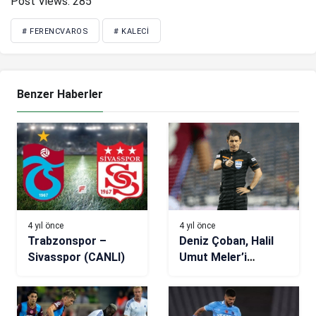
Post Views:
285
# FERENCVAROS
# KALECI
Benzer Haberler
4 yıl önce
4 yıl önce
Trabzonspor –
Deniz Çoban, Halil
Sivasspor (CANLI)
Umut Meler’i
eleştirdi!
Trabzonspor-
Fenerbahçe