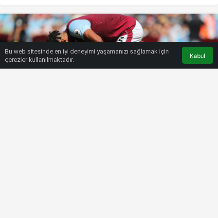
Bu web sitesinde en iyi deneyimi yaşamanızı sağlamak için
Kabul
çerezler kullanılmaktadır.
HABERLER
FUTBOL
Aston Villa’ya Diego Carlos’tan
kötü haber! Aşil tendonu koptu
Bülten SPOR