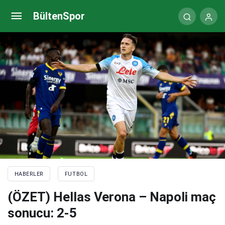
Aston Villa’ya Diego Carlos’tan kötü haber! Aşil
BültenSpor
tendonu koptu
HABERLER
FUTBOL
(ÖZET) Hellas Verona – Napoli maç
sonucu: 2-5