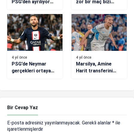
PSG’den ayrılıyor
zor bir maç bizi
mu? Açıkladı…
bekliyor”
4 yıl önce
4 yıl önce
PSG’de Neymar
Marsilya, Amine
gerçekleri ortaya
Harit transferini
çıktı! Manchester
bitiriyor
City istemedi
Bir Cevap Yaz
E-posta adresiniz yayınlanmayacak.
Gerekli alanlar
*
ile
işaretlenmişlerdir