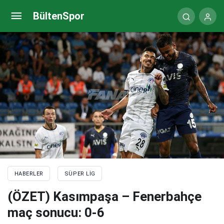
Fenerbahçe’de Valencia’dan maça damga vuran
BültenSpor
performans
HABERLER
SÜPER LIG
(ÖZET) Kasımpaşa – Fenerbahçe
maç sonucu: 0-6