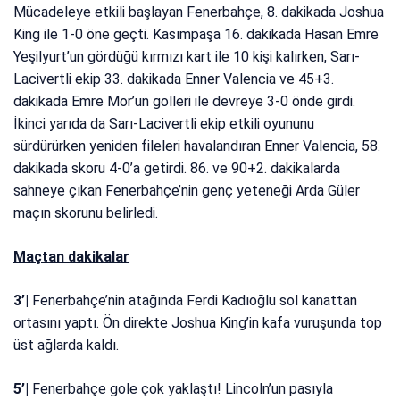
Mücadeleye etkili başlayan Fenerbahçe, 8. dakikada Joshua
King ile 1-0 öne geçti. Kasımpaşa 16. dakikada Hasan Emre
Yeşilyurt’un gördüğü kırmızı kart ile 10 kişi kalırken, Sarı-
Lacivertli ekip 33. dakikada Enner Valencia ve 45+3.
dakikada Emre Mor’un golleri ile devreye 3-0 önde girdi.
İkinci yarıda da Sarı-Lacivertli ekip etkili oyununu
sürdürürken yeniden fileleri havalandıran Enner Valencia, 58.
dakikada skoru 4-0’a getirdi. 86. ve 90+2. dakikalarda
sahneye çıkan Fenerbahçe’nin genç yeteneği Arda Güler
maçın skorunu belirledi.
Maçtan dakikalar
3’|
Fenerbahçe’nin atağında Ferdi Kadıoğlu sol kanattan
ortasını yaptı. Ön direkte Joshua King’in kafa vuruşunda top
üst ağlarda kaldı.
5’|
Fenerbahçe gole çok yaklaştı! Lincoln’un pasıyla