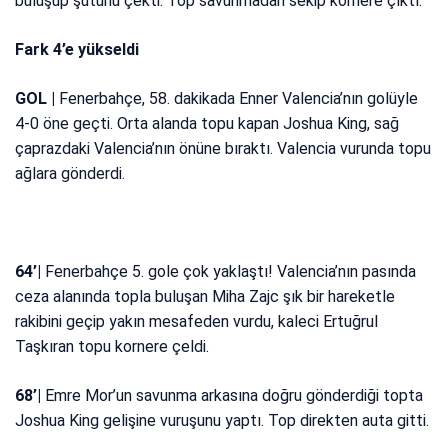
buluşup şutunu çekti. Top savunmadan sekip kornere çıktı.
Fark 4’e yükseldi
GOL |
Fenerbahçe, 58. dakikada Enner Valencia’nın golüyle
4-0 öne geçti. Orta alanda topu kapan Joshua King, sağ
çaprazdaki Valencia’nın önüne bıraktı. Valencia vurunda topu
ağlara gönderdi.
64’|
Fenerbahçe 5. gole çok yaklaştı! Valencia’nın pasında
ceza alanında topla buluşan Miha Zajc şık bir hareketle
rakibini geçip yakın mesafeden vurdu, kaleci Ertuğrul
Taşkıran topu kornere çeldi.
68’|
Emre Mor’un savunma arkasına doğru gönderdiği topta
Joshua King gelişine vuruşunu yaptı. Top direkten auta gitti.