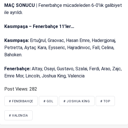
MAÇ SONUCU |
Fenerbahçe mücadeleden 6-0’lık galibiyet
ile ayrıldı.
Kasımpaşa – Fenerbahçe 11’ler…
Kasımpaşa:
Ertuğrul, Graovac, Hasan Emre, Hadergjonaj,
Petretta, Aytaç Kara, Eysseric, Hajradinvoc, Fall, Celina,
Bahoken.
Fenerbahçe:
Altay, Osayi, Gustavo, Szalai, Ferdi, Arao, Zajc,
Emre Mor, Lincoln, Joshua King, Valencia
Post Views:
282
# FENERBAHÇE
# GOL
# JOSHUA KING
# TOP
# VALENCIA