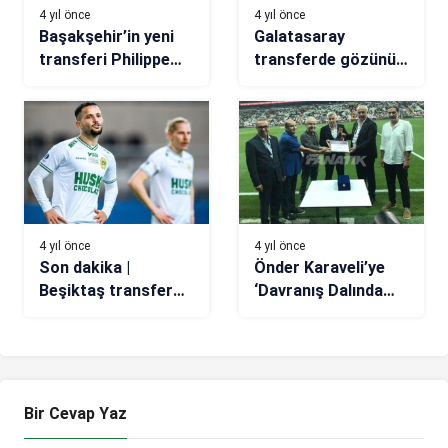
4 yıl önce
4 yıl önce
Başakşehir’in yeni
Galatasaray
transferi Philippe
transferde gözünü
Keny: Beşiktaş
kararttı! Belotti,
hakkında konuşmak
Hazard, Icardi…
istemiyorum
4 yıl önce
4 yıl önce
Son dakika |
Önder Karaveli’ye
Beşiktaş transfer
‘Davranış Dalında
haberi: Hammarby,
Şeref Diploması’
Mohanad Jeahze’yi
Ödülü
kadro dışı bıraktı!
Bir Cevap Yaz