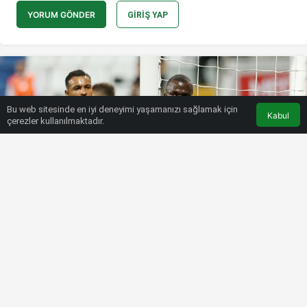
YORUM GÖNDER
GIRIŞ YAP
Bu web sitesinde en iyi deneyimi yaşamanızı sağlamak için
Kabul
çerezler kullanılmaktadır.
HABERLER
SÜPER LIG
Fenerbahçe’de Valencia’dan maça
damga vuran performans