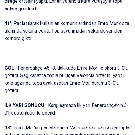
direğe ortasını yaptı. Enner Valencia kafa vuruşuyla topu
ağlara gönderdi.
41’|
Paslaşılarak kullanılan kornerin ardından Emre Mor ceza
alanında şutunu çekti. Top savunmadan sekerek yeniden
kornere çıktı.
GOL |
Fenerbahçe 45+3. dakikada Emre Mor ile skoru 3-0’a
getirdi. Sağ kanatta topla buluşan Valencia ortasını yaptı,
kale ağzında topa ayak uzatan Emre Mor, durumu 3-0’a
getirdi.
İLK YARI SONUCU |
Karşılaşmada ilk yarı Fenerbahçe’nin 3-
0’lık üstünlüğü ile geçildi.
48’|
Emre Mor’un pasıyla Enner Valencia sağ çaprazda topla