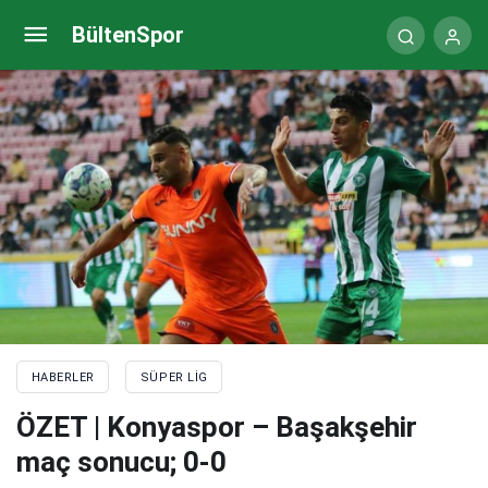
Kasımpaşa – Fenerbahçe maçı hangi kanalda, saat
BültenSpor
kaçta? (11’ler belli oldu)
HABERLER
SÜPER LIG
ÖZET | Konyaspor – Başakşehir
maç sonucu; 0-0