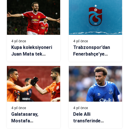
4 yıl önce
4 yıl önce
Kupa koleksiyoneri
Trabzonspor’dan
Juan Mata tek
Fenerbahçe’ye
eksiğini Türkiye’de
gönderme
tamamlayabilir!
4 yıl önce
4 yıl önce
Galatasaray,
Dele Alli
Mostafa
transferinde
Mohammed’in
sözleşme detayları