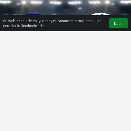
Bu web sitesinde en iyi deneyimi yaşamanızı sağlamak için
Kabul
çerezler kullanılmaktadır.
HABERLER
SÜPER LIG
Kasımpaşa – Fenerbahçe maçı
hangi kanalda, saat kaçta? (11’ler
belli oldu)
Bülten SPOR