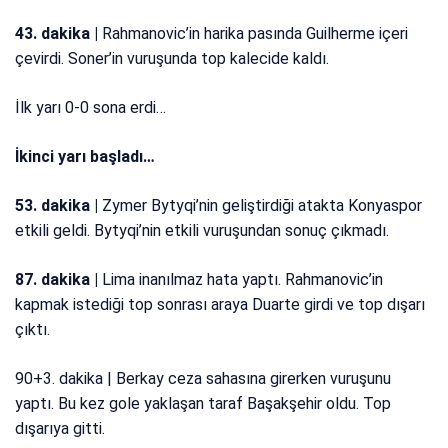
43. dakika |
Rahmanovic’in harika pasında Guilherme içeri
çevirdi. Soner’in vuruşunda top kalecide kaldı.
İlk yarı 0-0 sona erdi…
İkinci yarı başladı…
53. dakika |
Zymer Bytyqi’nin geliştirdiği atakta Konyaspor
etkili geldi. Bytyqi’nin etkili vuruşundan sonuç çıkmadı.
87. dakika |
Lima inanılmaz hata yaptı. Rahmanovic’in
kapmak istediği top sonrası araya Duarte girdi ve top dışarı
çıktı.
90+3. dakika | Berkay ceza sahasına girerken vuruşunu
yaptı. Bu kez gole yaklaşan taraf Başakşehir oldu. Top
dışarıya gitti.