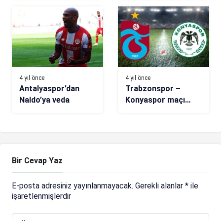
opsiyonunu kullandı!
belli oldu
Halil Dervişoğlu…
4 yıl önce
4 yıl önce
Antalyaspor’dan
Trabzonspor –
Naldo’ya veda
Konyaspor maçı
(CANLI)
Bir Cevap Yaz
E-posta adresiniz yayınlanmayacak.
Gerekli alanlar
*
ile
işaretlenmişlerdir