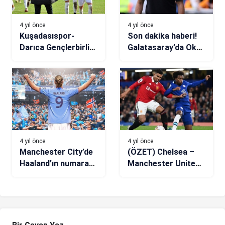
4 yıl önce
4 yıl önce
Kuşadasıspor-
Son dakika haberi!
Darıca Gençlerbirliği
Galatasaray’da Okan
maç sonucu: 2-0
Buruk iki ismin
biletini kesti
4 yıl önce
4 yıl önce
Manchester City’de
(ÖZET) Chelsea –
Haaland’ın numarası
Manchester United
resmen açıklandı
maç sonucu: 1-1