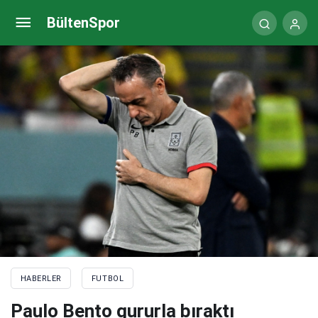
Dünya Kupası’nı izlemeye gitti, görevinden oldu!
BültenSpor
HABERLER
FUTBOL
Paulo Bento gururla bıraktı