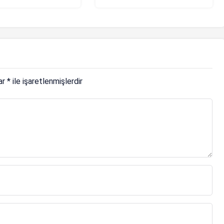
lamıyor
lar
*
ile işaretlenmişlerdir