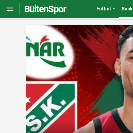
BültenSpor
Berkay Akbaş Sokak Basketbol turnuvası sona e
Futbol
Bask