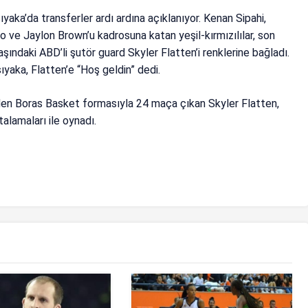
yaka’da transferler ardı ardına açıklanıyor. Kenan Sipahi,
 ve Jaylon Brown’u kadrosuna katan yeşil-kırmızılılar, son
ındaki ABD’li şutör guard Skyler Flatten’i renklerine bağladı.
yaka, Flatten’e “Hoş geldin” dedi.
den Boras Basket formasıyla 24 maça çıkan Skyler Flatten,
talamaları ile oynadı.