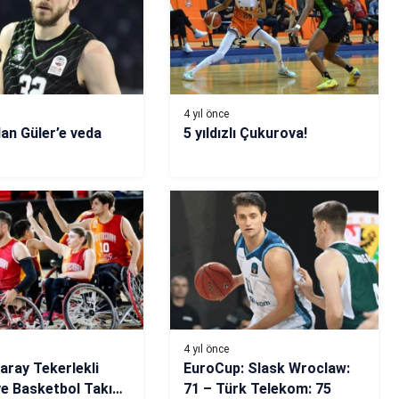
4 yıl önce
an Güler’e veda
5 yıldızlı Çukurova!
4 yıl önce
aray Tekerlekli
EuroCup: Slask Wroclaw:
e Basketbol Takımı
71 – Türk Telekom: 75