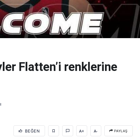
ler Flatten’i renklerine
ı
BEĞEN
A+
A-
PAYLAŞ