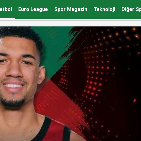
rdi
etbol
Euro League
Spor Magazin
Teknoloji
Diğer S