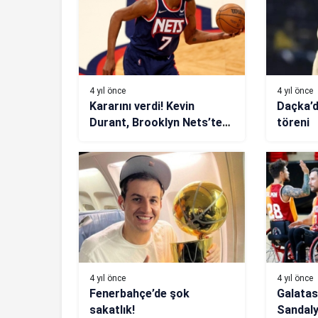
4 yıl önce
4 yıl önce
Kararını verdi! Kevin
Daçka’d
Durant, Brooklyn Nets’te
töreni
kalıyor
4 yıl önce
4 yıl önce
Fenerbahçe’de şok
Galatas
sakatlık!
Sandaly