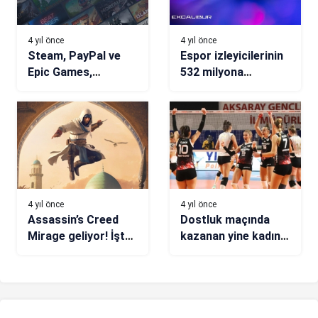
4 yıl önce
4 yıl önce
Steam, PayPal ve
Espor izleyicilerinin
Epic Games,
532 milyona
Endonezya’da
ulaşması bekleniyor
yasaklandı
4 yıl önce
4 yıl önce
Assassin’s Creed
Dostluk maçında
Mirage geliyor! İşte
kazanan yine kadın
çıkış tarihi
sporu oldu