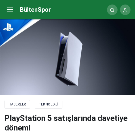
Monster Notebook’un yeni açılımları, teknoloji
BültenSpor
sektöründe rekabeti artıracak!
HABERLER
TEKNOLOJI
PlayStation 5 satışlarında davetiye
dönemi