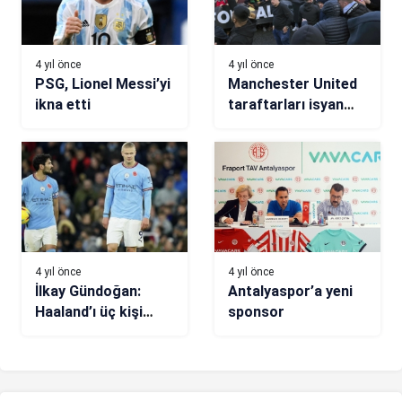
4 yıl önce
4 yıl önce
PSG, Lionel Messi’yi
Manchester United
ikna etti
taraftarları isyan
etti
4 yıl önce
4 yıl önce
İlkay Gündoğan:
Antalyaspor’a yeni
Haaland’ı üç kişi
sponsor
durdurdu