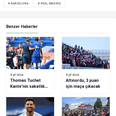
# BARCELONA
# REAL MADRID
Benzer Haberler
4 yıl önce
4 yıl önce
Thomas Tuchel:
Altınordu, 3 puan
Kante’nin sakatlık
için maça çıkacak
problemleri
sözleşme
görüşmelerini
etkileyecek