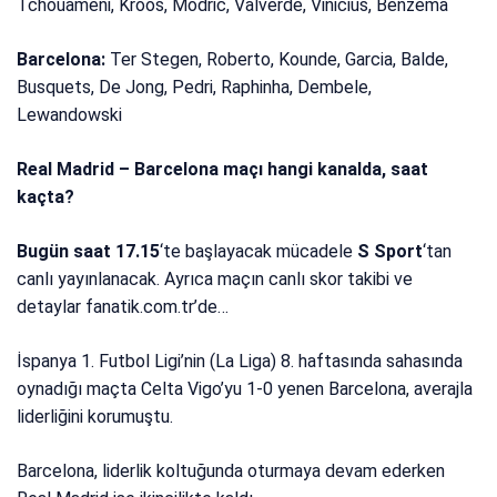
Tchouameni, Kroos, Modric, Valverde, Vinicius, Benzema
Barcelona:
Ter Stegen, Roberto, Kounde, Garcia, Balde,
Busquets, De Jong, Pedri, Raphinha, Dembele,
Lewandowski
Real Madrid – Barcelona maçı hangi kanalda, saat
kaçta?
Bugün saat 17.15
‘te başlayacak mücadele
S Sport
‘tan
canlı yayınlanacak. Ayrıca maçın canlı skor takibi ve
detaylar fanatik.com.tr’de…
İspanya 1. Futbol Ligi’nin (La Liga) 8. haftasında sahasında
oynadığı maçta Celta Vigo’yu 1-0 yenen Barcelona, averajla
liderliğini korumuştu.
Barcelona, liderlik koltuğunda oturmaya devam ederken