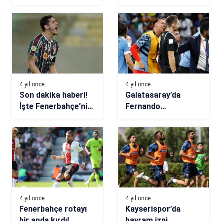
zaman, saat kaçta,
hangi kanalda?
(Muhtemel 11’ler)
4 yıl önce
4 yıl önce
Son dakika haberi!
Galatasaray’da
İşte Fenerbahçe’nin
Fernando
Nino teklifi
Muslera’nın
Fenerbahçe sevinci!
4 yıl önce
4 yıl önce
Fenerbahçe rotayı
Kayserispor’da
bir anda kırdı!
bayram izni