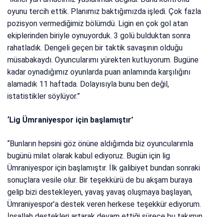
oyunu tercih ettik. Planımız baktığımızda işledi. Çok fazla
pozisyon vermediğimiz bölümdü. Ligin en çok gol atan
ekiplerinden biriyle oynuyorduk. 3 golü bulduktan sonra
rahatladık. Dengeli geçen bir taktik savaşının olduğu
müsabakaydı. Oyuncularımı yürekten kutluyorum. Bugüne
kadar oynadığımız oyunlarda puan anlamında karşılığını
alamadık 11 haftada. Dolayısıyla bunu ben değil,
istatistikler söylüyor.”
‘Lig Ümraniyespor için başlamıştır’
“Bunların hepsini göz önüne aldığımda biz oyuncularımla
bugünü milat olarak kabul ediyoruz. Bugün için lig
Ümraniyespor için başlamıştır. İlk galibiyet bundan sonraki
sonuçlara vesile olur. Bir teşekkürü de bu akşam buraya
gelip bizi destekleyen, yavaş yavaş oluşmaya başlayan,
Ümraniyespor’a destek veren herkese teşekkür ediyorum.
İnşallah destekleri artarak devam ettiği sürece bu takımın