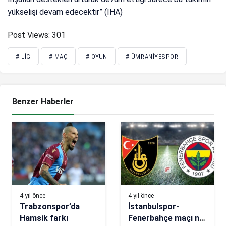
yükselişi devam edecektir” (İHA)
Post Views:
301
# LIG
# MAÇ
# OYUN
# ÜMRANIYESPOR
Benzer Haberler
4 yıl önce
4 yıl önce
Trabzonspor’da
İstanbulspor-
Hamsik farkı
Fenerbahçe maçı ne