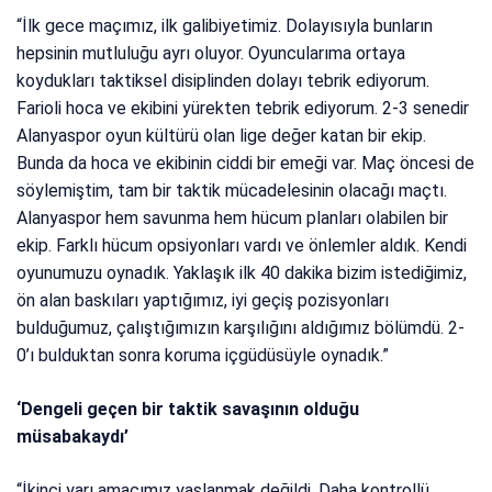
“İlk gece maçımız, ilk galibiyetimiz. Dolayısıyla bunların
hepsinin mutluluğu ayrı oluyor. Oyuncularıma ortaya
koydukları taktiksel disiplinden dolayı tebrik ediyorum.
Farioli hoca ve ekibini yürekten tebrik ediyorum. 2-3 senedir
Alanyaspor oyun kültürü olan lige değer katan bir ekip.
Bunda da hoca ve ekibinin ciddi bir emeği var. Maç öncesi de
söylemiştim, tam bir taktik mücadelesinin olacağı maçtı.
Alanyaspor hem savunma hem hücum planları olabilen bir
ekip. Farklı hücum opsiyonları vardı ve önlemler aldık. Kendi
oyunumuzu oynadık. Yaklaşık ilk 40 dakika bizim istediğimiz,
ön alan baskıları yaptığımız, iyi geçiş pozisyonları
bulduğumuz, çalıştığımızın karşılığını aldığımız bölümdü. 2-
0’ı bulduktan sonra koruma içgüdüsüyle oynadık.”
‘Dengeli geçen bir taktik savaşının olduğu
müsabakaydı’
“İkinci yarı amacımız yaslanmak değildi. Daha kontrollü