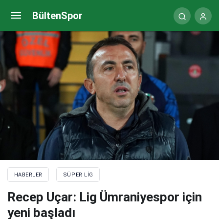
Necati Erkmen: Maçın hakkı beraberlikti
BültenSpor
HABERLER
SÜPER LIG
Recep Uçar: Lig Ümraniyespor için
yeni başladı