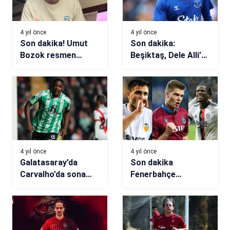
4 yıl önce
4 yıl önce
Son dakika! Umut
Son dakika:
Bozok resmen
Beşiktaş, Dele Alli’yi,
Trabzonspor’da
KAP’a bildirdi!
4 yıl önce
4 yıl önce
Galatasaray’da
Son dakika
Carvalho’da sona
Fenerbahçe
doğru
transfer haberi!
Forvet için 3 aday…