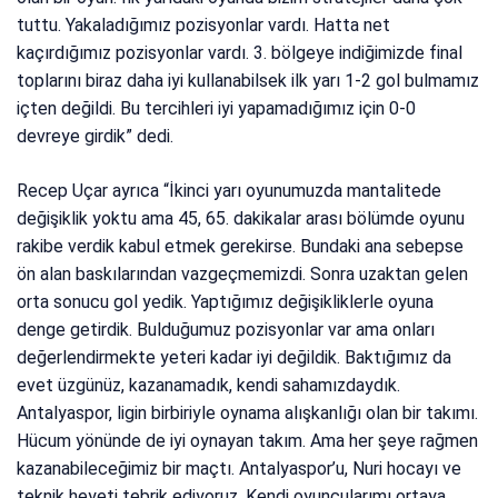
tuttu. Yakaladığımız pozisyonlar vardı. Hatta net
kaçırdığımız pozisyonlar vardı. 3. bölgeye indiğimizde final
toplarını biraz daha iyi kullanabilsek ilk yarı 1-2 gol bulmamız
içten değildi. Bu tercihleri iyi yapamadığımız için 0-0
devreye girdik” dedi.
Recep Uçar ayrıca “İkinci yarı oyunumuzda mantalitede
değişiklik yoktu ama 45, 65. dakikalar arası bölümde oyunu
rakibe verdik kabul etmek gerekirse. Bundaki ana sebepse
ön alan baskılarından vazgeçmemizdi. Sonra uzaktan gelen
orta sonucu gol yedik. Yaptığımız değişikliklerle oyuna
denge getirdik. Bulduğumuz pozisyonlar var ama onları
değerlendirmekte yeteri kadar iyi değildik. Baktığımız da
evet üzgünüz, kazanamadık, kendi sahamızdaydık.
Antalyaspor, ligin birbiriyle oynama alışkanlığı olan bir takımı.
Hücum yönünde de iyi oynayan takım. Ama her şeye rağmen
kazanabileceğimiz bir maçtı. Antalyaspor’u, Nuri hocayı ve
teknik heyeti tebrik ediyoruz. Kendi oyuncularımı ortaya