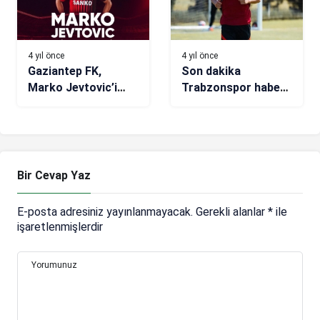
4 yıl önce
4 yıl önce
Gaziantep FK,
Son dakika
Marko Jevtovic’i
Trabzonspor haberi!
kadrosuna kattı
Avrupa’nın gözü
Enis Destan’da
Bir Cevap Yaz
E-posta adresiniz yayınlanmayacak.
Gerekli alanlar
*
ile
işaretlenmişlerdir
Yorumunuz