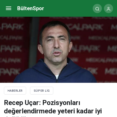
Alfons Groenendijk: “Oynanan futboldan memnun
BültenSpor
değilim”
HABERLER
SÜPER LIG
Recep Uçar: Pozisyonları
değerlendirmede yeteri kadar iyi