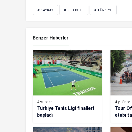
# KAYKAY
# RED BULL
# TÜRKIYE
Benzer Haberler
4 yıl önce
4 yıl önce
Türkiye Tenis Ligi finalleri
Tour Of
başladı
etabı t