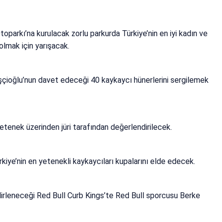
arkı’na kurulacak zorlu parkurda Türkiye’nin en iyi kadın ve
 olmak için yarışacak.
çioğlu’nun davet edeceği 40 kaykaycı hünerlerini sergilemek
yetenek üzerinden jüri tarafından değerlendirilecek.
rkiye’nin en yetenekli kaykaycıları kupalarını elde edecek.
elirleneceği Red Bull Curb Kings’te Red Bull sporcusu Berke