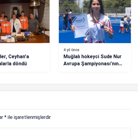
4 yıl önce
ler, Ceyhan’a
Muğlalı hokeyci Sude Nur
larla döndü
Avrupa Şampiyonası’nın
gol kraliçesi oldu
lar
*
ile işaretlenmişlerdir