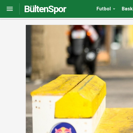
BültenSpor
Kadın hentbolculardan Anıtkabir’e ziyaret
Futbol
Bask