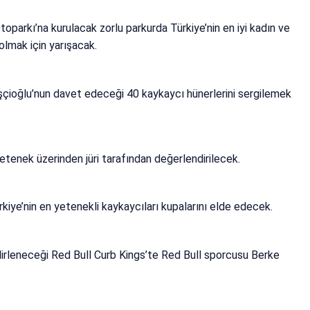
arkı’na kurulacak zorlu parkurda Türkiye’nin en iyi kadın ve
 olmak için yarışacak.
çioğlu’nun davet edeceği 40 kaykaycı hünerlerini sergilemek
yetenek üzerinden jüri tarafından değerlendirilecek.
rkiye’nin en yetenekli kaykaycıları kupalarını elde edecek.
elirleneceği Red Bull Curb Kings’te Red Bull sporcusu Berke