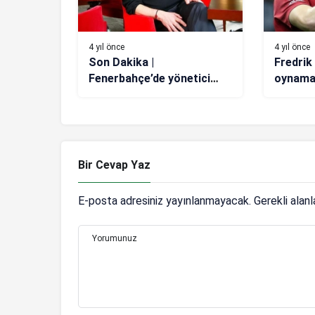
4 yıl önce
4 yıl önce
Son Dakika |
Fredrik 
Fenerbahçe’de yönetici
oynama
Ömer Temelli istifa etti!
Bir Cevap Yaz
E-posta adresiniz yayınlanmayacak.
Gerekli alan
Yorumunuz