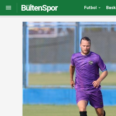
BültenSpor
Beşiktaş’ta Emrecan Uzunhan özür diledi
Futbol
Bask