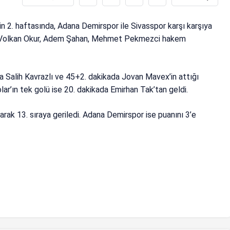
n 2. haftasında, Adana Demirspor ile Sivasspor karşı karşıya
ve Volkan Okur, Adem Şahan, Mehmet Pekmezci hakem
da Salih Kavrazlı ve 45+2. dakikada Jovan Mavex’in attığı
lar’ın tek golü ise 20. dakikada Emirhan Tak’tan geldi.
arak 13. sıraya geriledi. Adana Demirspor ise puanını 3’e