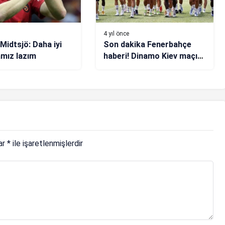
4 yıl önce
Midtsjö: Daha iyi
Son dakika Fenerbahçe
mız lazım
haberi! Dinamo Kiev maçı
öncesi müjdeli haber
lar
*
ile işaretlenmişlerdir