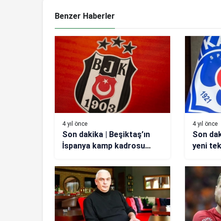
Benzer Haberler
4 yıl önce
4 yıl önce
Son dakika | Beşiktaş’ın
Son dak
İspanya kamp kadrosu
yeni te
açıklandı
Can