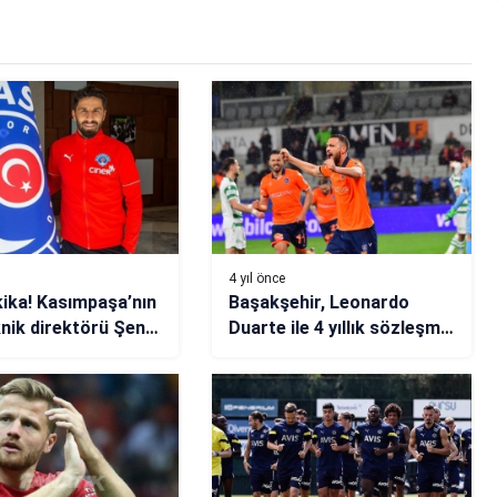
4 yıl önce
ika! Kasımpaşa’nın
Başakşehir, Leonardo
knik direktörü Şenol
Duarte ile 4 yıllık sözleşme
imzaladı