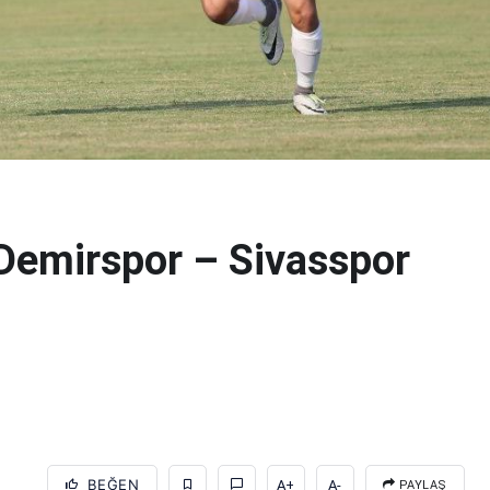
 Demirspor – Sivasspor
BEĞEN
A+
A-
PAYLAŞ