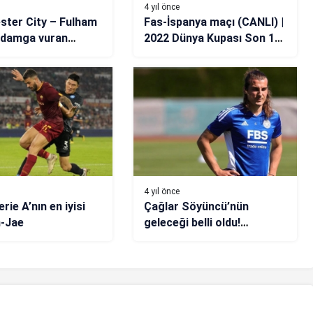
4 yıl önce
ter City – Fulham
Fas-İspanya maçı (CANLI) |
 damga vuran
2022 Dünya Kupası Son 16
ü
Turu
4 yıl önce
erie A’nın en iyisi
Çağlar Söyüncü’nün
n-Jae
geleceği belli oldu!
Transferi konuşuluyordu…