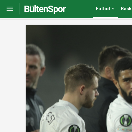
BültenSpor
Barcelona’da bir devir kapanıyor! Gerard Pique f
Futbol
Bask