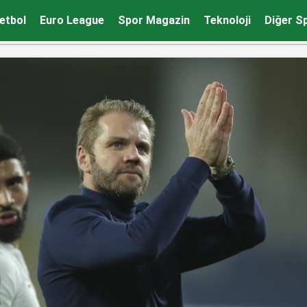
utbolu bırakıyor…
etbol
Euro League
Spor Magazin
Teknoloji
Diğer S