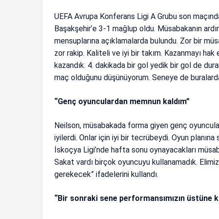
UEFA Avrupa Konferans Ligi A Grubu son maçında
Başakşehir’e 3-1 mağlup oldu. Müsabakanın ardı
mensuplarına açıklamalarda bulundu. Zor bir müsa
zor rakip. Kaliteli ve iyi bir takım. Kazanmayı hak e
kazandık. 4. dakikada bir gol yedik bir gol de dura
maç olduğunu düşünüyorum. Seneye de buralarda 
“Genç oyunculardan memnun kaldım”
Neilson, müsabakada forma giyen genç oyuncuları
iyilerdi. Onlar için iyi bir tecrübeydi. Oyun planın
İskoçya Ligi’nde hafta sonu oynayacakları müsab
Sakat vardı birçok oyuncuyu kullanamadık. Elimi
gerekecek” ifadelerini kullandı.
“Bir sonraki sene performansımızın üstüne ko