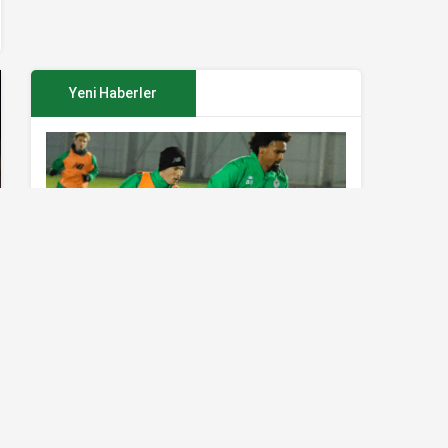
Yeni Haberler
Konyaspor’da Sivasspor maçı
hazırlıkları sürüyor