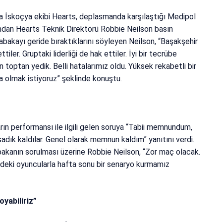
 İskoçya ekibi Hearts, deplasmanda karşılaştığı Medipol
ndan Hearts Teknik Direktörü Robbie Neilson basın
bakayı geride bıraktıklarını söyleyen Neilson, “Başakşehir
ttiler. Gruptaki liderliği de hak ettiler. İyi bir tecrübe
n toptan yedik. Belli hatalarımız oldu. Yüksek rekabetli bir
olmak istiyoruz” şeklinde konuştu.
n performansı ile ilgili gelen soruya “Tabii memnundum,
a sadık kaldılar. Genel olarak memnun kaldım” yanıtını verdi.
akanın sorulması üzerine Robbie Neilson, “Zor maç olacak.
zdeki oyuncularla hafta sonu bir senaryo kurmamız
yabiliriz”