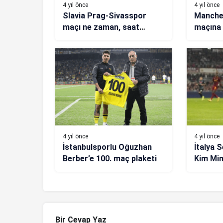
4 yıl önce
4 yıl önce
Slavia Prag-Sivasspor
Manches
maçı ne zaman, saat
maçına
kaçta, hangi kanalda?
görünt
(Muhtemel 11’ler)
4 yıl önce
4 yıl önce
İstanbulsporlu Oğuzhan
İtalya S
Berber’e 100. maç plaketi
Kim Mi
Bir Cevap Yaz