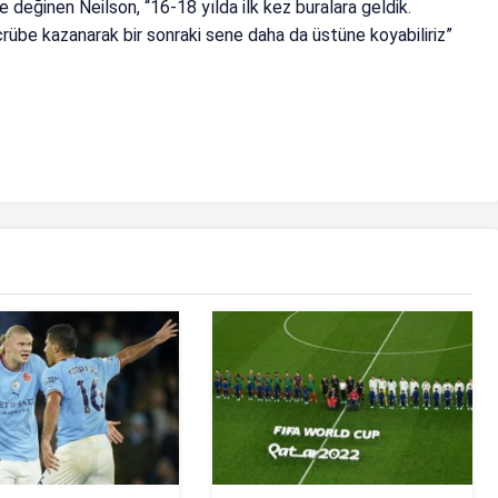
değinen Neilson, “16-18 yılda ilk kez buralara geldik.
crübe kazanarak bir sonraki sene daha da üstüne koyabiliriz”