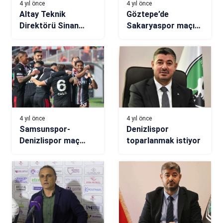
4 yıl önce
4 yıl önce
Altay Teknik
Göztepe’de
Direktörü Sinan
Sakaryaspor maçı
Kaloğlu: Taşın altına
hazırlıkları tamam
gövdemi koydum
4 yıl önce
4 yıl önce
Samsunspor-
Denizlispor
Denizlispor maç
toparlanmak istiyor
sonucu: 5-0