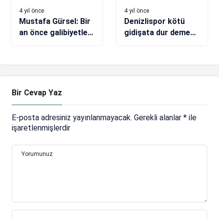
4 yıl önce
4 yıl önce
Mustafa Gürsel: Bir
Denizlispor kötü
an önce galibiyetle
gidişata dur demek
tanışmak istiyoruz
istiyor
Bir Cevap Yaz
E-posta adresiniz yayınlanmayacak.
Gerekli alanlar
*
ile
işaretlenmişlerdir
Yorumunuz