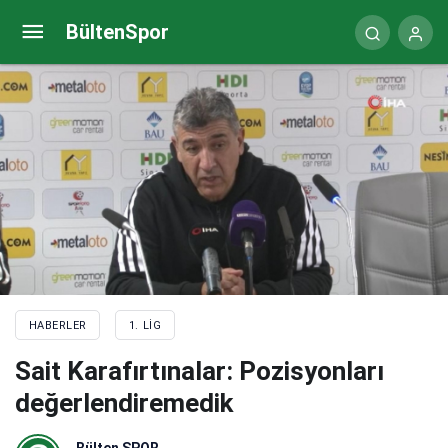
Mustafa Dalcı: Transferimizi açtık, bu takımı ligde
BültenSpor
tutacağız
HABERLER
1. LIG
Sait Karafırtınalar: Pozisyonları
değerlendiremedik
Bülten SPOR