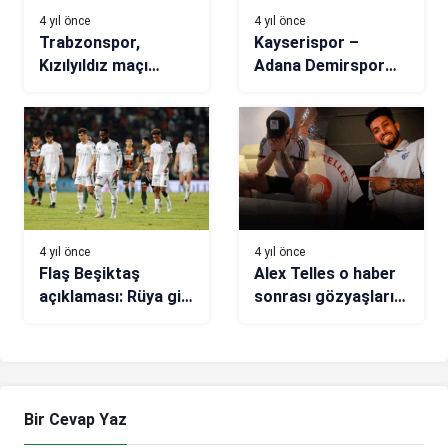
4 yıl önce
4 yıl önce
Trabzonspor,
Kayserispor –
Kızılyıldız maçı
Adana Demirspor
öncesi paylaştı!
maçı öncesi misafir
tribününde arbede
4 yıl önce
4 yıl önce
Flaş Beşiktaş
Alex Telles o haber
açıklaması: Rüya gibi
sonrası gözyaşlarını
başladı, kabus gibi
tutamadı!
bitti!
Bir Cevap Yaz