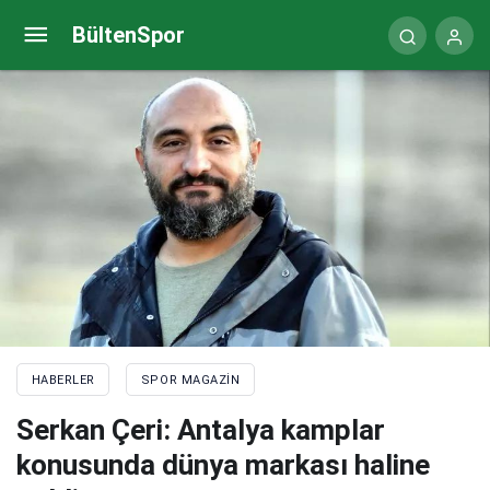
Rakibi ile çarpışan kalecinin elmacık kemiği kırıldı
BültenSpor
HABERLER
SPOR MAGAZIN
Serkan Çeri: Antalya kamplar
konusunda dünya markası haline