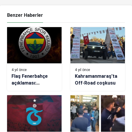
Benzer Haberler
4 yıl önce
4 yıl önce
Flaş Fenerbahçe
Kahramanmaraş’ta
açıklaması:
Off-Road coşkusu
Antrenman
planlarında demek ki
bir sorun olmuş!