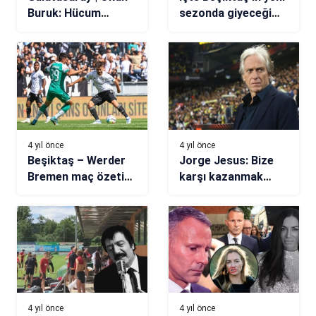
Buruk: Hücum
sezonda giyeceği
hattına bir takviye
çizgili forması!
düşünüyoruz
4 yıl önce
4 yıl önce
Beşiktaş – Werder
Jorge Jesus: Bize
Bremen maç özeti
karşı kazanmak
izle (VİDEO)
kolay değil
4 yıl önce
4 yıl önce