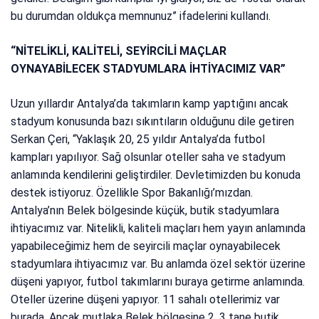
bu durumdan oldukça memnunuz” ifadelerini kullandı.
“NİTELİKLİ, KALİTELİ, SEYİRCİLİ MAÇLAR
OYNAYABİLECEK STADYUMLARA İHTİYACIMIZ VAR”
Uzun yıllardır Antalya’da takımların kamp yaptığını ancak
stadyum konusunda bazı sıkıntıların olduğunu dile getiren
Serkan Çeri, “Yaklaşık 20, 25 yıldır Antalya’da futbol
kampları yapılıyor. Sağ olsunlar oteller saha ve stadyum
anlamında kendilerini geliştirdiler. Devletimizden bu konuda
destek istiyoruz. Özellikle Spor Bakanlığı’mızdan.
Antalya’nın Belek bölgesinde küçük, butik stadyumlara
ihtiyacımız var. Nitelikli, kaliteli maçları hem yayın anlamında
yapabileceğimiz hem de seyircili maçlar oynayabilecek
stadyumlara ihtiyacımız var. Bu anlamda özel sektör üzerine
düşeni yapıyor, futbol takımlarını buraya getirme anlamında.
Oteller üzerine düşeni yapıyor. 11 sahalı otellerimiz var
burada. Ancak mutlaka Belek bölgesine 2, 3 tane butik