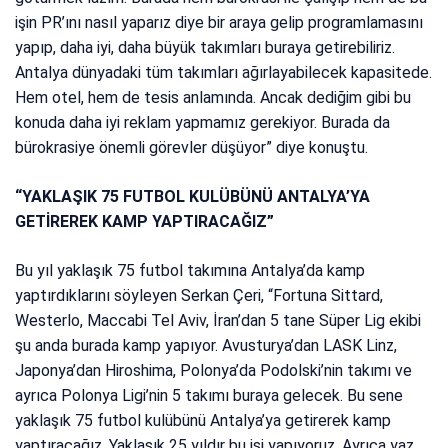
işin PR’ını nasıl yaparız diye bir araya gelip programlamasını
yapıp, daha iyi, daha büyük takımları buraya getirebiliriz.
Antalya dünyadaki tüm takımları ağırlayabilecek kapasitede.
Hem otel, hem de tesis anlamında. Ancak dediğim gibi bu
konuda daha iyi reklam yapmamız gerekiyor. Burada da
bürokrasiye önemli görevler düşüyor” diye konuştu.
“YAKLAŞIK 75 FUTBOL KULÜBÜNÜ ANTALYA’YA
GETİREREK KAMP YAPTIRACAĞIZ”
Bu yıl yaklaşık 75 futbol takımına Antalya’da kamp
yaptırdıklarını söyleyen Serkan Çeri, “Fortuna Sittard,
Westerlo, Maccabi Tel Aviv, İran’dan 5 tane Süper Lig ekibi
şu anda burada kamp yapıyor. Avusturya’dan LASK Linz,
Japonya’dan Hiroshima, Polonya’da Podolski’nin takımı ve
ayrıca Polonya Ligi’nin 5 takımı buraya gelecek. Bu sene
yaklaşık 75 futbol kulübünü Antalya’ya getirerek kamp
yaptıracağız. Yaklaşık 25 yıldır bu işi yapıyoruz. Ayrıca yaz