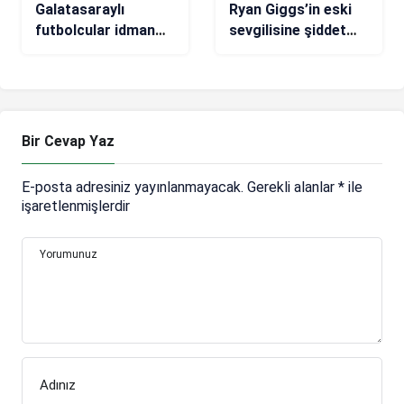
Galatasaraylı
Ryan Giggs’in eski
futbolcular idman
sevgilisine şiddet
sonrasında Müslüm
davasında Kate
Gürses dinledi.
Greville’den kan
donduran iddialar!
Bir Cevap Yaz
E-posta adresiniz yayınlanmayacak.
Gerekli alanlar
*
ile
işaretlenmişlerdir
Yorumunuz
Adınız