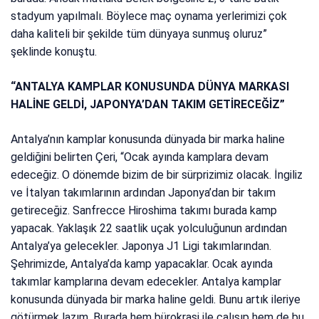
stadyum yapılmalı. Böylece maç oynama yerlerimizi çok
daha kaliteli bir şekilde tüm dünyaya sunmuş oluruz”
şeklinde konuştu.
“ANTALYA KAMPLAR KONUSUNDA DÜNYA MARKASI
HALİNE GELDİ, JAPONYA’DAN TAKIM GETİRECEĞİZ”
Antalya’nın kamplar konusunda dünyada bir marka haline
geldiğini belirten Çeri, “Ocak ayında kamplara devam
edeceğiz. O dönemde bizim de bir sürprizimiz olacak. İngiliz
ve İtalyan takımlarının ardından Japonya’dan bir takım
getireceğiz. Sanfrecce Hiroshima takımı burada kamp
yapacak. Yaklaşık 22 saatlik uçak yolculuğunun ardından
Antalya’ya gelecekler. Japonya J1 Ligi takımlarından.
Şehrimizde, Antalya’da kamp yapacaklar. Ocak ayında
takımlar kamplarına devam edecekler. Antalya kamplar
konusunda dünyada bir marka haline geldi. Bunu artık ileriye
götürmek lazım. Burada hem bürokrasi ile çalışıp hem de bu