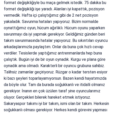
format değişikliğiyle bu maça gelmek istedik. 75 dakika bu
format değişikliği işe yaradı. Alanları iyi kapattık, pozisyon
vermedik. Hafta içi çalıştığımız gibi de 2 net pozisyon
yakaladık. Savunma hataları yapıyoruz. Bizim normalde
oynattığımız oyun, hücum ağırlıklı. Hücum oyunu yaparken
savunmayı da iyi yapmak gerekiyor. Geldiğimiz günden beri
takım savunmasında hatalar yapıyoruz. Bu sıkıntıları oyuncu
arkadaşlarımızla paylaştım. Onlar da buna çok hızlı cevap
verdiler. Tesislerde yaptığımız antrenmanlarda hep buna
çalıştık. Bugün iyi de bir oyun oynadık. Kurgu ve plana göre
oynadık ama olmadı. Karakterli bir oyuncu grubuna sahibiz.
Talihsiz zamanlar geçiriyoruz. Rüzgar o kadar tersten esiyor
ki bazı şeyleri toparlayamıyorsun. Bazen kendi hayatımızda
da böyle olur. Tam da burada soğukkanlı ve itidalli olmanız
gerekiyor. İnanın en çok üzülen taraf yine oyuncularımız
oluyor. Gerçekleri bilerek hareket etmek istiyoruz.
Sakaryaspor takımı iyi bir takım, ismi olan bir takım. Herkesin
soğukkanlı olması gerekiyor. Herkes kendi görevini yapması