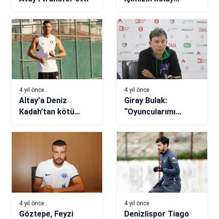
olmadığının
bilincindeyiz
4 yıl önce
4 yıl önce
Altay’a Deniz
Giray Bulak:
Kadah’tan kötü
“Oyuncularımı
haber
kutluyorum, ödülü
de hak ettiler”
4 yıl önce
4 yıl önce
Göztepe, Feyzi
Denizlispor Tiago