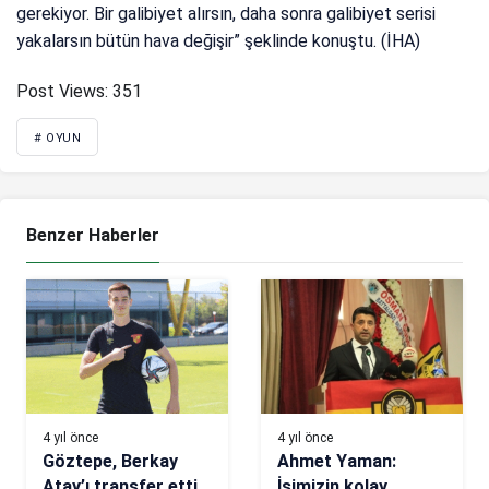
gerekiyor. Bir galibiyet alırsın, daha sonra galibiyet serisi
yakalarsın bütün hava değişir” şeklinde konuştu. (İHA)
Post Views:
351
# OYUN
Benzer Haberler
4 yıl önce
4 yıl önce
Göztepe, Berkay
Ahmet Yaman:
Atay’ı transfer etti
İşimizin kolay