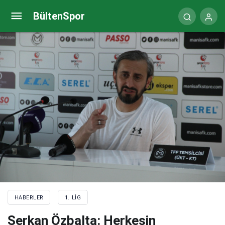
Samsunspor ile Göztepe’nin 39. randevusu
BültenSpor
HABERLER
1. LIG
Serkan Özbalta: Herkesin