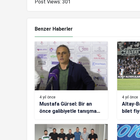
Post Views:
301
Benzer Haberler
4 yıl önce
4 yıl önce
Mustafa Gürsel: Bir an
Altay-
önce galibiyetle tanışmak
bilet fiy
istiyoruz