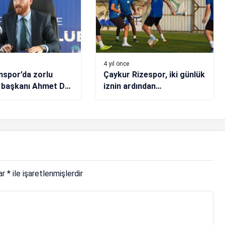
4 yıl önce
spor’da zorlu
Çaykur Rizespor, iki günlük
 başkanı Ahmet Dal
iznin ardından
antrenmanlara başladı
lar
*
ile işaretlenmişlerdir