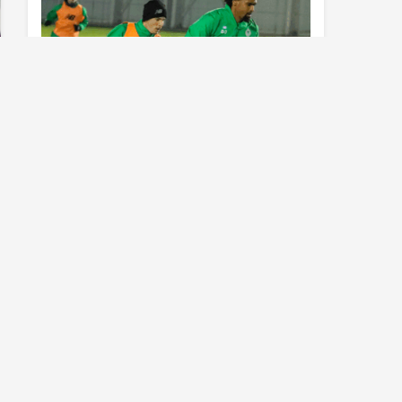
Konyaspor’da Sivasspor maçı
hazırlıkları sürüyor
Al Nassr çıldırdı! Cristiano Ronaldo
sonrasında iki süperstarı daha
istiyorlar…