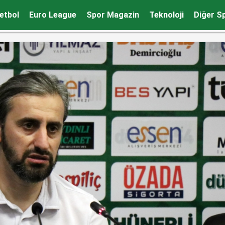
edik
etbol
Euro League
Spor Magazin
Teknoloji
Diğer S