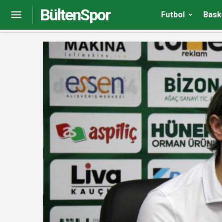
BültenSpor
Taner Taşkın: İstediğimiz reaksiyonu gösterem
Futbol
Bask