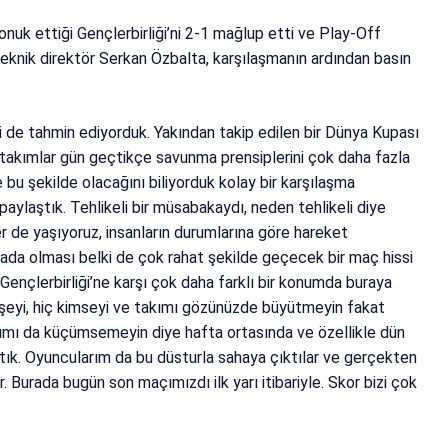
onuk ettiği Gençlerbirliği’ni 2-1 mağlup etti ve Play-Off
teknik direktör Serkan Özbalta, karşılaşmanın ardından basın
ni de tahmin ediyorduk. Yakından takip edilen bir Dünya Kupası
 takımlar gün geçtikçe savunma prensiplerini çok daha fazla
bu şekilde olacağını biliyorduk kolay bir karşılaşma
aylaştık. Tehlikeli bir müsabakaydı, neden tehlikeli diye
r de yaşıyoruz, insanların durumlarına göre hareket
ırada olması belki de çok rahat şekilde geçecek bir maç hissi
Gençlerbirliği’ne karşı çok daha farklı bir konumda buraya
ir şeyi, hiç kimseyi ve takımı gözünüzde büyütmeyin fakat
akımı da küçümsemeyin diye hafta ortasında ve özellikle dün
ık. Oyuncularım da bu düsturla sahaya çıktılar ve gerçekten
 Burada bugün son maçımızdı ilk yarı itibariyle. Skor bizi çok