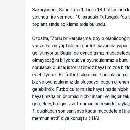
Sakaryaspor, Spor Toto 1. Lig’in 18. haftasında k
yolunda fire vermedi. 10. sıradaki Tatangalar’da 
toplantısında açıklamalarda bulundu.
Özbalta, “Zorlu bir karşılaşma, böyle olabileceği
var ve Fas’ın yaptıklarını gördük, savunma yapan
geliştiriyorlar. Bugün de oynadığımız mücadelede 
olmayacağını biliyorduk ve oyuncularımızla bunu p
sorulacak olursa; ister istemez hayatımızda bizle
edebiliyoruz. Bir futbol takımının 7 puanla son s
biz ve oyuncularımız da oluşsaydı bugün direnen 
gelebilirdik. Futbolcularımızla; hayatınızda hiçb
hayatınızda en önemlisi hiçbir insanı ve hiçbir t
gerçekleştirdiğimiz antrenman öncesinde paylaşt
1. dakikadan son saniyeye kadar mücadele ettiler.
memnun etti” diye konuştu. (İHA)