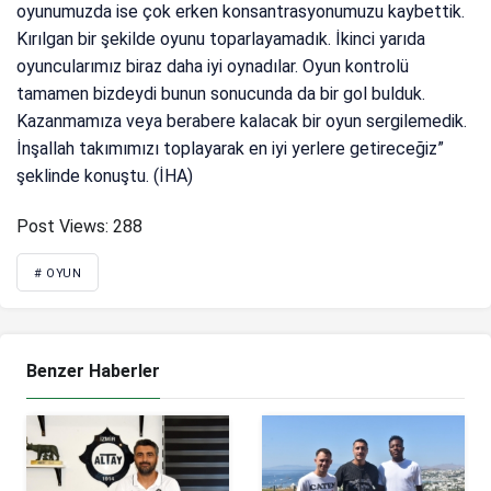
oyunumuzda ise çok erken konsantrasyonumuzu kaybettik.
Kırılgan bir şekilde oyunu toparlayamadık. İkinci yarıda
oyuncularımız biraz daha iyi oynadılar. Oyun kontrolü
tamamen bizdeydi bunun sonucunda da bir gol bulduk.
Kazanmamıza veya berabere kalacak bir oyun sergilemedik.
İnşallah takımımızı toplayarak en iyi yerlere getireceğiz”
şeklinde konuştu. (İHA)
Post Views:
288
# OYUN
Benzer Haberler