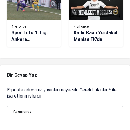
4 yıl önce
4 yıl önce
Spor Toto 1. Lig:
Kadir Kaan Yurdakul
Ankara
Manisa FK’da
Keçiörengücü: 2 –
Eyüpspor : 1
Bir Cevap Yaz
E-posta adresiniz yayınlanmayacak.
Gerekli alanlar
*
ile
işaretlenmişlerdir
Yorumunuz