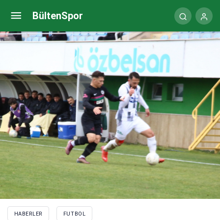
Kırklarelispor-1461 Trabzon maç sonucu: 1-2
BültenSpor
HABERLER
FUTBOL