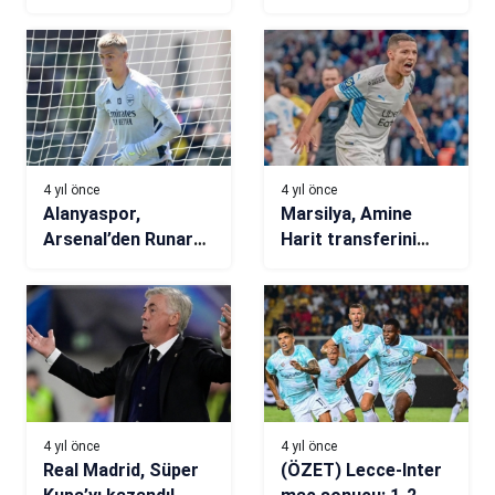
imza!
4 yıl önce
4 yıl önce
Alanyaspor,
Marsilya, Amine
Arsenal’den Runar
Harit transferini
Alex Runarsson’u
bitiriyor
kadrosuna katıyor
4 yıl önce
4 yıl önce
Real Madrid, Süper
(ÖZET) Lecce-Inter