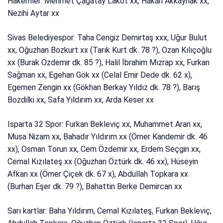
Hakemler: Mehmet Çağatay Lakot xx, Hakan Akkaynak xx,
Nezihi Aytar xx
Sivas Belediyespor: Taha Cengiz Demirtaş xxx, Uğur Bulut
xx, Oğuzhan Bozkurt xx (Tarık Kurt dk. 78 ?), Ozan Kılıçoğlu
xx (Burak Özdemir dk. 85 ?), Halil İbrahim Mızrap xx, Furkan
Sağman xx, Egehan Gök xx (Celal Emir Dede dk. 62 x),
Egemen Zengin xx (Gökhan Berkay Yıldız dk. 78 ?), Barış
Bozdilki xx, Safa Yıldırım xx, Arda Keser xx
Isparta 32 Spor: Furkan Bekleviç xx, Muhammet Aran xx,
Musa Nizam xx, Bahadır Yıldırım xx (Ömer Kandemir dk. 46
xx), Osman Torun xx, Cem Özdemir xx, Erdem Seçgin xx,
Cemal Kızılateş xx (Oğuzhan Öztürk dk. 46 xx), Hüseyin
Afkan xx (Ömer Çiçek dk. 67 x), Abdullah Topkara xx
(Burhan Eşer dk. 79 ?), Bahattin Berke Demircan xx
Sarı kartlar: Baha Yıldırım, Cemal Kızılateş, Furkan Bekleviç,