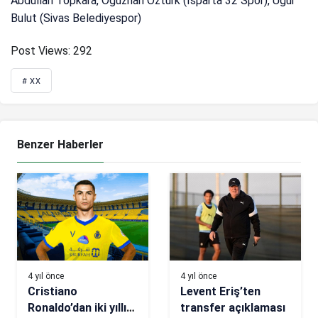
Abdullah Topkara, Oğuzhan Öztürk (Isparta 32 Spor), Uğur
Bulut (Sivas Belediyespor)
Post Views:
292
# XX
Benzer Haberler
4 yıl önce
4 yıl önce
Cristiano
Levent Eriş’ten
Ronaldo’dan iki yıllık
transfer açıklaması