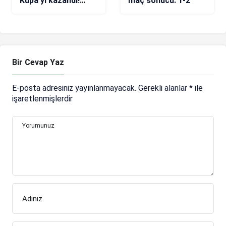
Kupa’yı kazandı!
maç sonucu: 1-2
Carlo Ancelotti
tarihe geçti
Bir Cevap Yaz
E-posta adresiniz yayınlanmayacak.
Gerekli alanlar
*
ile
işaretlenmişlerdir
Yorumunuz
Adınız